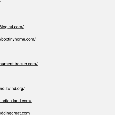
r
38login4.com/
oyboxtinyhome.com/
nument-tracker.com/
inoiswind.org/
indian-land.com/
eddinggreat.com