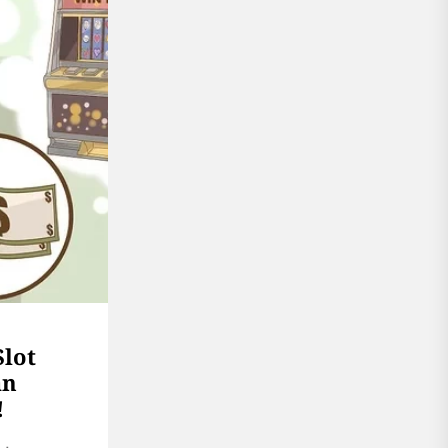
lot
an
!