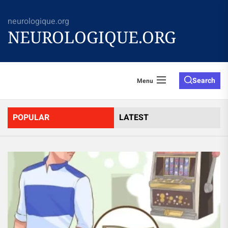
Skip
to
neurologique.org
the
NEUROLOGIQUE.ORG
content
Search
Menu
POPULAR
LATEST