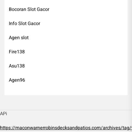
Bocoran Slot Gacor
Info Slot Gacor
Agen slot
Fire138
Asu138
Agen96
APi
https://maconwarnerrobinsdecksandpatios.com/archives/tag/