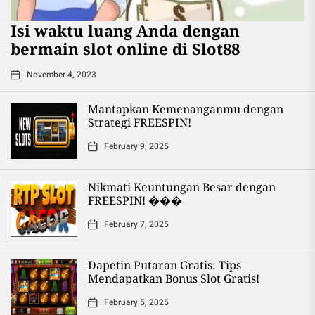
Isi waktu luang Anda dengan
bermain slot online di Slot88
November 4, 2023
Mantapkan Kemenanganmu dengan
Strategi FREESPIN!
February 9, 2025
Nikmati Keuntungan Besar dengan
FREESPIN! ���
February 7, 2025
Dapetin Putaran Gratis: Tips
Mendapatkan Bonus Slot Gratis!
February 5, 2025