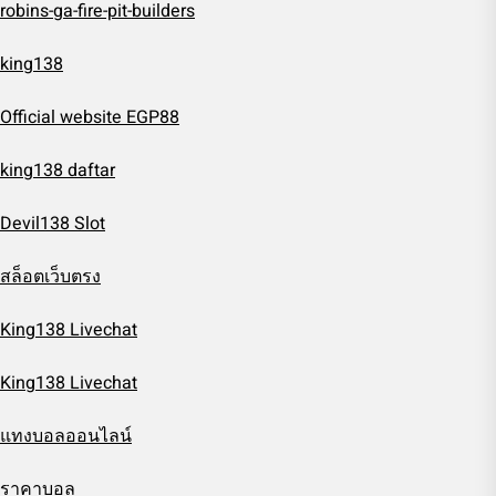
robins-ga-fire-pit-builders
king138
Official website EGP88
king138 daftar
Devil138 Slot
สล็อตเว็บตรง
King138 Livechat
King138 Livechat
แทงบอลออนไลน์
ราคาบอล