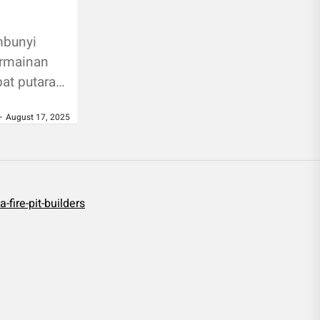
mbunyi
ermainan
pat putaran
eningkatkan
August 17, 2025
imak
 juga
fire-pit-builders