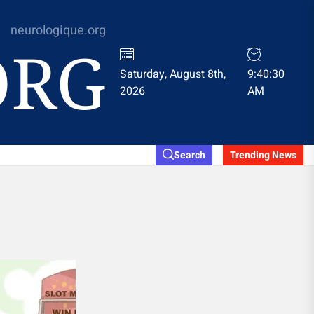
neurologique.org
ORG
Saturday, August 8th,
9:40:31
2026
AM
Search
Trending News