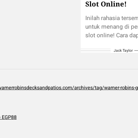
Slot Online!
Inilah rahasia terse
untuk menang di p
slot online! Cara da
gratis yang bisa m
Jack Taylor
peluangmu meraih
kemenangan. Yuk s
artikelnya sekarang
arnerrobinsdecksandpatios.com/archives/tag/warner-robins-ga-
te EGP88