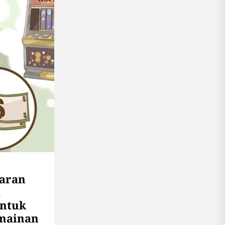
taran
a
ntuk
mainan