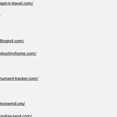
gal-rv-travel.com/
r
38login4.com/
oyboxtinyhome.com/
nument-tracker.com/
inoiswind.org/
indian-land.com/