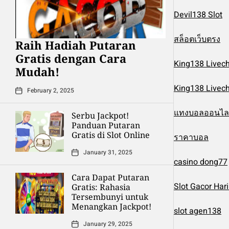
Devil138 Slot
สล็อตเว็บตรง
Raih Hadiah Putaran
Gratis dengan Cara
King138 Livec
Mudah!
King138 Livec
February 2, 2025
แทงบอลออนไล
Serbu Jackpot!
Panduan Putaran
Gratis di Slot Online
ราคาบอล
January 31, 2025
casino dong77
Cara Dapat Putaran
Slot Gacor Hari 
Gratis: Rahasia
Tersembunyi untuk
Menangkan Jackpot!
slot agen138
January 29, 2025