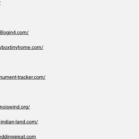
r
38login4.com/
oyboxtinyhome.com/
nument-tracker.com/
inoiswind.org/
indian-land.com/
eddinggreat.com