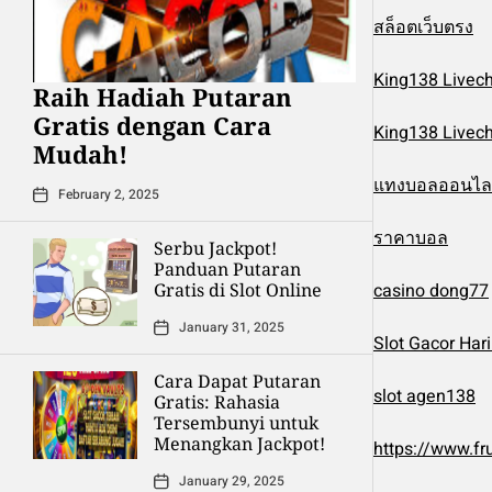
สล็อตเว็บตรง
King138 Livec
Raih Hadiah Putaran
Gratis dengan Cara
King138 Livec
Mudah!
แทงบอลออนไล
February 2, 2025
ราคาบอล
Serbu Jackpot!
Panduan Putaran
Gratis di Slot Online
casino dong77
January 31, 2025
Slot Gacor Hari 
Cara Dapat Putaran
slot agen138
Gratis: Rahasia
Tersembunyi untuk
Menangkan Jackpot!
https://www.fru
January 29, 2025