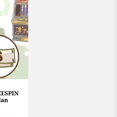
EESPIN
dan