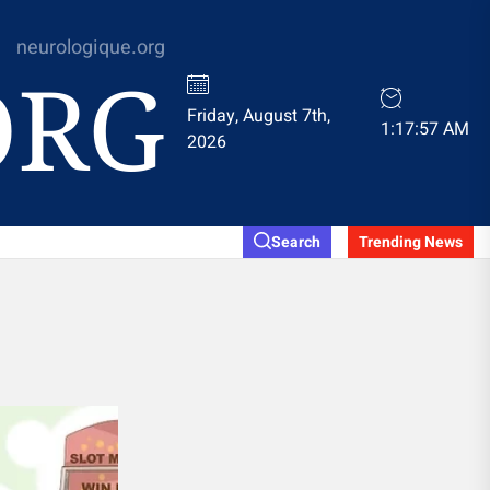
neurologique.org
ORG
Friday, August 7th,
1:17:57 AM
2026
Search
Trending News