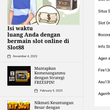
Situs S
Slot O
Isi waktu
luang Anda dengan
Bocora
bermain slot online di
Slot88
Info S
November 4, 2023
Agen s
Mantapkan
Fire13
Kemenanganmu
dengan Strategi
Asu13
FREESPIN!
February 9, 2025
Agen9
Nikmati Keuntungan
Besar dengan