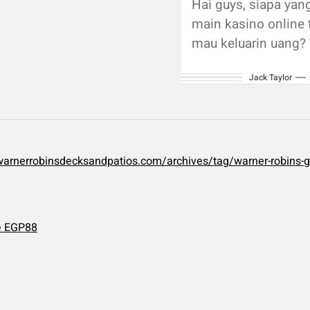
Hai guys, siapa yan
main kasino online 
mau keluarin uang?
aja, ada cara dapet 
Jack Taylor
gratis loh! Cek takti
triknya di
arnerrobinsdecksandpatios.com/archives/tag/warner-robins-ga-
te EGP88