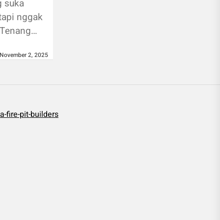
g suka
tapi nggak
 Tenang
freespin
November 2, 2025
k dan
fire-pit-builders