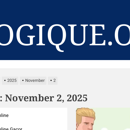
OGIQUE.
2025
November
2
:
November 2, 2025
nline
nline Gacor