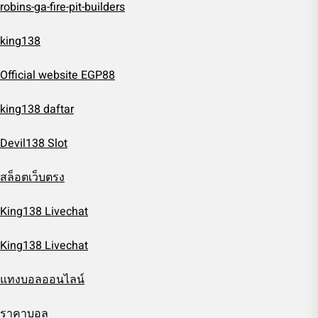
robins-ga-fire-pit-builders
king138
Official website EGP88
king138 daftar
Devil138 Slot
สล็อตเว็บตรง
King138 Livechat
King138 Livechat
แทงบอลออนไลน์
ราคาบอล