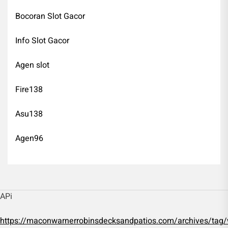
Bocoran Slot Gacor
Info Slot Gacor
Agen slot
Fire138
Asu138
Agen96
APi
https://maconwarnerrobinsdecksandpatios.com/archives/tag/