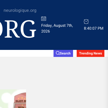
neurologique.org
ORG
Friday, August 7th,
8:40:07 PM
2026
Search
Trending News