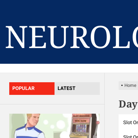
Skip
to
the
NEUROL
content
Home
POPULAR
LATEST
Day
Slot O
Slot O