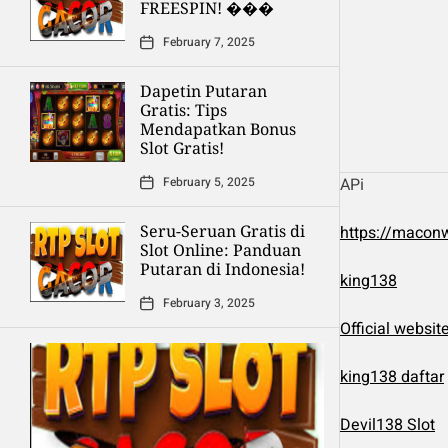
FREESPIN! ���
February 7, 2025
Dapetin Putaran
Gratis: Tips
Mendapatkan Bonus
Slot Gratis!
February 5, 2025
APi
Seru-Seruan Gratis di
https://maconw
Slot Online: Panduan
Putaran di Indonesia!
king138
February 3, 2025
Official websi
king138 daftar
Devil138 Slot