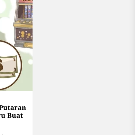
 Putaran
ru Buat