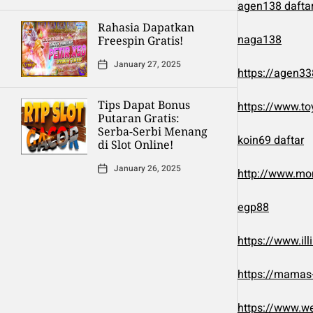
agen138 dafta
Rahasia Dapatkan
naga138
Freespin Gratis!
January 27, 2025
https://agen3
Tips Dapat Bonus
https://www.t
Putaran Gratis:
Serba-Serbi Menang
koin69 daftar
di Slot Online!
January 26, 2025
http://www.mo
egp88
https://www.ill
https://mamas-
https://www.w