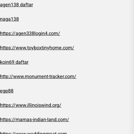
agen138 daftar
naga138
https://agen338login4.com/
https://www.toyboxtinyhome.com/
koin69 daftar
http://www.monument-tracker.com/
egp88
https://www.illinoiswind.org/
https://mamas-indian-land.com/