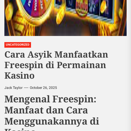
UNCATEGORIZED
Cara Asyik Manfaatkan
Freespin di Permainan
Kasino
Jack Taylor
October 26, 2025
Mengenal Freespin:
Manfaat dan Cara
Menggunakannya di