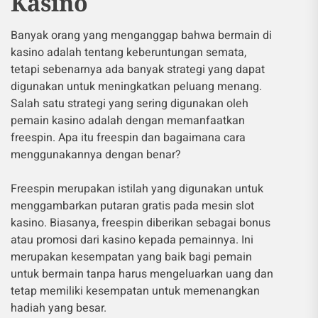
Kasino
Banyak orang yang menganggap bahwa bermain di
kasino adalah tentang keberuntungan semata,
tetapi sebenarnya ada banyak strategi yang dapat
digunakan untuk meningkatkan peluang menang.
Salah satu strategi yang sering digunakan oleh
pemain kasino adalah dengan memanfaatkan
freespin. Apa itu freespin dan bagaimana cara
menggunakannya dengan benar?
Freespin merupakan istilah yang digunakan untuk
menggambarkan putaran gratis pada mesin slot
kasino. Biasanya, freespin diberikan sebagai bonus
atau promosi dari kasino kepada pemainnya. Ini
merupakan kesempatan yang baik bagi pemain
untuk bermain tanpa harus mengeluarkan uang dan
tetap memiliki kesempatan untuk memenangkan
hadiah yang besar.