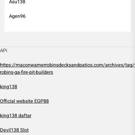
Asu138
Agen96
APi
https://maconwarnerrobinsdecksandpatios.com/archives/tag/
robins-ga-fire-pit-builders
king138
Official website EGP88
king138 daftar
Devil138 Slot