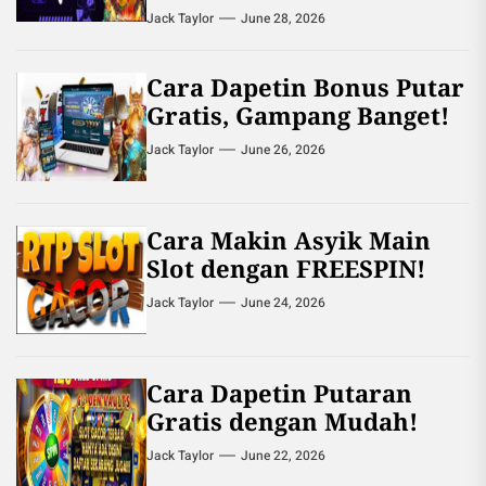
Jack Taylor
June 28, 2026
Cara Dapetin Bonus Putar
Gratis, Gampang Banget!
Jack Taylor
June 26, 2026
Cara Makin Asyik Main
Slot dengan FREESPIN!
Jack Taylor
June 24, 2026
Cara Dapetin Putaran
Gratis dengan Mudah!
Jack Taylor
June 22, 2026