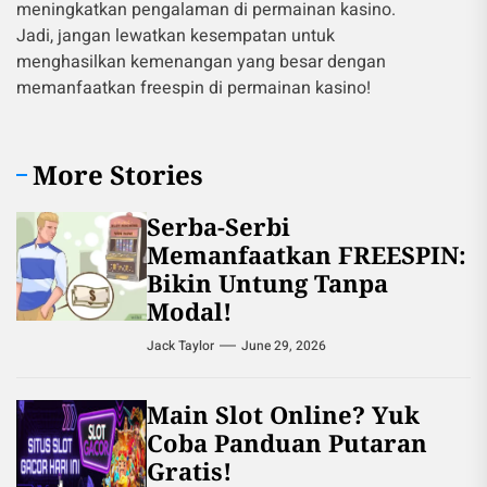
meningkatkan pengalaman di permainan kasino.
Jadi, jangan lewatkan kesempatan untuk
menghasilkan kemenangan yang besar dengan
memanfaatkan freespin di permainan kasino!
More Stories
Serba-Serbi
Memanfaatkan FREESPIN:
Bikin Untung Tanpa
Modal!
Jack Taylor
June 29, 2026
Main Slot Online? Yuk
Coba Panduan Putaran
Gratis!