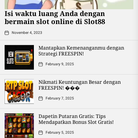
Isi waktu luang Anda dengan
bermain slot online di Slot88
November 4, 2023
Mantapkan Kemenanganmu dengan
Strategi FREESPIN!
February 9, 2025
Nikmati Keuntungan Besar dengan
FREESPIN! ���
February 7, 2025
Dapetin Putaran Gratis: Tips
Mendapatkan Bonus Slot Gratis!
February 5, 2025