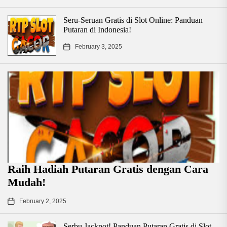
Seru-Seruan Gratis di Slot Online: Panduan
Putaran di Indonesia!
February 3, 2025
Raih Hadiah Putaran Gratis dengan Cara
Mudah!
February 2, 2025
Serbu Jackpot! Panduan Putaran Gratis di Slot