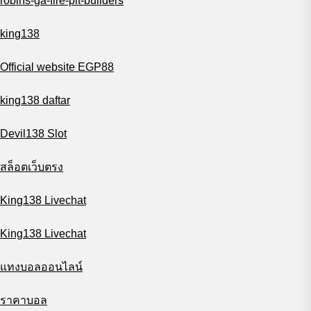
robins-ga-fire-pit-builders
king138
Official website EGP88
king138 daftar
Devil138 Slot
สล็อตเว็บตรง
King138 Livechat
King138 Livechat
แทงบอลออนไลน์
ราคาบอล