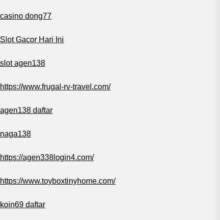
casino dong77
Slot Gacor Hari Ini
slot agen138
https://www.frugal-rv-travel.com/
agen138 daftar
naga138
https://agen338login4.com/
https://www.toyboxtinyhome.com/
koin69 daftar