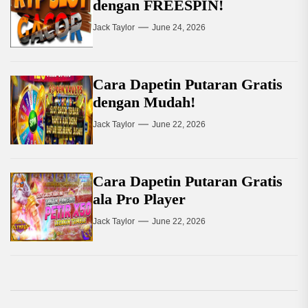
dengan FREESPIN!
Jack Taylor
June 24, 2026
Cara Dapetin Putaran Gratis
dengan Mudah!
Jack Taylor
June 22, 2026
Cara Dapetin Putaran Gratis
ala Pro Player
Jack Taylor
June 22, 2026