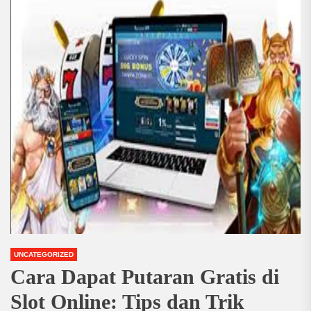
UNCATEGORIZED
Cara Dapat Putaran Gratis di
Slot Online: Tips dan Trik