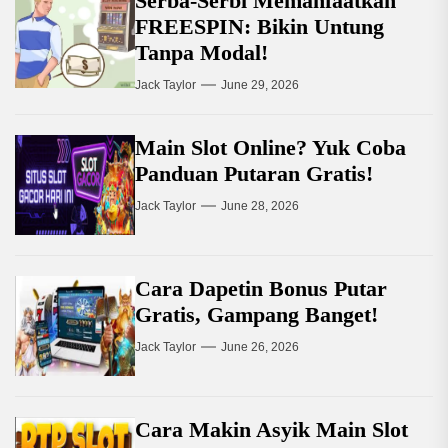
Serba-Serbi Memanfaatkan
FREESPIN: Bikin Untung
Tanpa Modal!
Jack Taylor
June 29, 2026
Main Slot Online? Yuk Coba
Panduan Putaran Gratis!
Jack Taylor
June 28, 2026
Cara Dapetin Bonus Putar
Gratis, Gampang Banget!
Jack Taylor
June 26, 2026
Cara Makin Asyik Main Slot