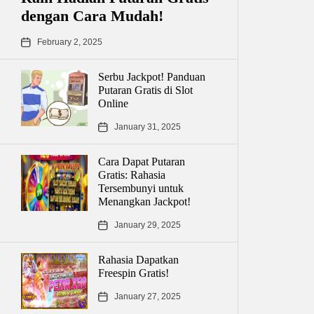
dengan Cara Mudah!
February 2, 2025
Serbu Jackpot! Panduan
Putaran Gratis di Slot
Online
January 31, 2025
Cara Dapat Putaran
Gratis: Rahasia
Tersembunyi untuk
Menangkan Jackpot!
January 29, 2025
Rahasia Dapatkan
Freespin Gratis!
January 27, 2025