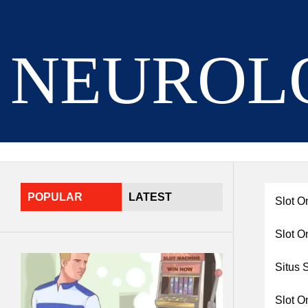
Skip
to
the
NEUROL
content
POPULAR
LATEST
Slot O
Slot O
Situs 
Slot O