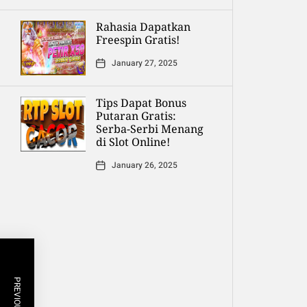
Rahasia Dapatkan
Freespin Gratis!
January 27, 2025
Tips Dapat Bonus
Putaran Gratis:
Serba-Serbi Menang
di Slot Online!
January 26, 2025