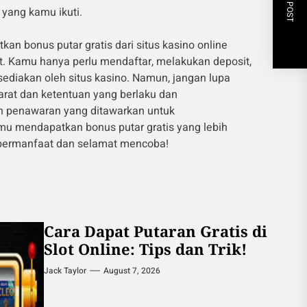
NEXT POST
o yang kamu ikuti.
n bonus putar gratis dari situs kasino online
Kamu hanya perlu mendaftar, melakukan deposit,
sediakan oleh situs kasino. Namun, jangan lupa
rat dan ketentuan yang berlaku dan
 penawaran yang ditawarkan untuk
 mendapatkan bonus putar gratis yang lebih
i bermanfaat dan selamat mencoba!
Cara Dapat Putaran Gratis di
Slot Online: Tips dan Trik!
Jack Taylor
August 7, 2026