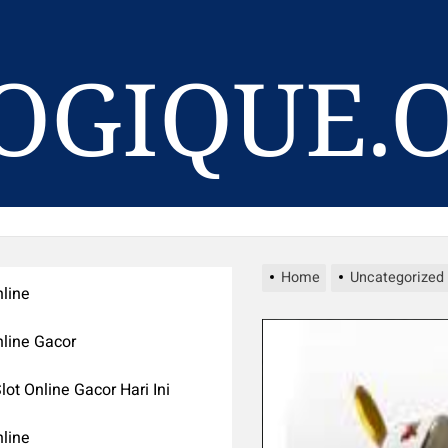
OGIQUE.
Home
Uncategorized
nline
nline Gacor
lot Online Gacor Hari Ini
nline