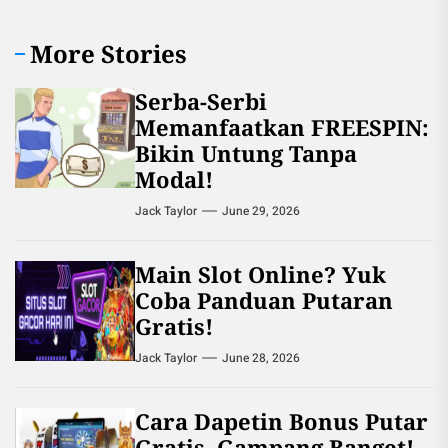
More Stories
Serba-Serbi
Memanfaatkan FREESPIN:
Bikin Untung Tanpa
Modal!
Jack Taylor
June 29, 2026
Main Slot Online? Yuk
Coba Panduan Putaran
Gratis!
Jack Taylor
June 28, 2026
Cara Dapetin Bonus Putar
Gratis, Gampang Banget!