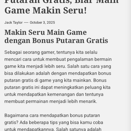
Game Makin Seru!
Jack Taylor
October 3, 2025
Makin Seru Main Game
dengan Bonus Putaran Gratis
Sebagai seorang gamer, tentunya kita selalu
mencari cara untuk membuat pengalaman bermain
game kita menjadi lebih seru. Salah satu cara yang
bisa dilakukan adalah dengan mendapatkan bonus
putaran gratis di game yang kita mainkan. Bonus
putaran gratis ini dapat meningkatkan peluang kita
untuk mendapatkan kemenangan dan tentunya
membuat permainan menjadi lebih menarik.
Bagaimana cara mendapatkan bonus putaran
gratis? Ada beberapa tips yang bisa kamu coba
untuk mendapatkannya. Salah satunya adalah