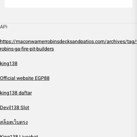
APi
https://maconwarnerrobinsdecksandpatios.com/archives/tag/
robins-ga-fire-pit-builders
king138
Official website EGP88
king138 daftar
Devil138 Slot
สล็อตเว็บตรง
King138 Livechat