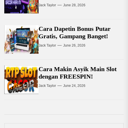
Jack Taylor
June 28, 2026
Cara Dapetin Bonus Putar
Gratis, Gampang Banget!
Jack Taylor
June 26, 2026
Cara Makin Asyik Main Slot
dengan FREESPIN!
Jack Taylor
June 24, 2026