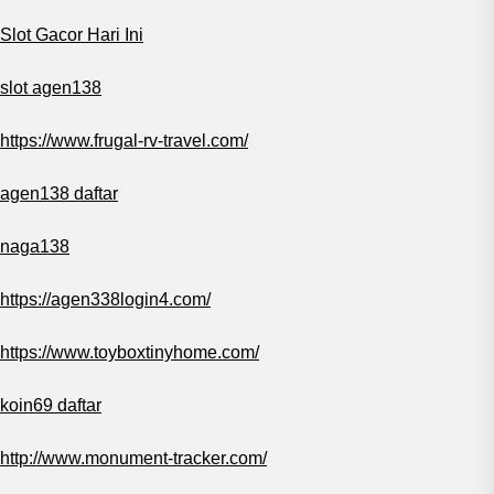
Slot Gacor Hari Ini
slot agen138
https://www.frugal-rv-travel.com/
agen138 daftar
naga138
https://agen338login4.com/
https://www.toyboxtinyhome.com/
koin69 daftar
http://www.monument-tracker.com/