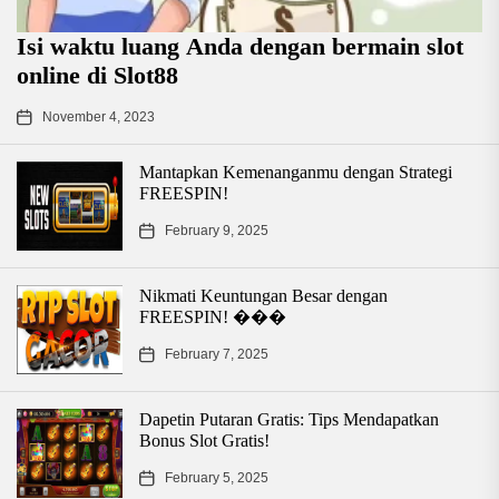
Isi waktu luang Anda dengan bermain slot
online di Slot88
November 4, 2023
Mantapkan Kemenanganmu dengan Strategi
FREESPIN!
February 9, 2025
Nikmati Keuntungan Besar dengan
FREESPIN! ���
February 7, 2025
Dapetin Putaran Gratis: Tips Mendapatkan
Bonus Slot Gratis!
February 5, 2025