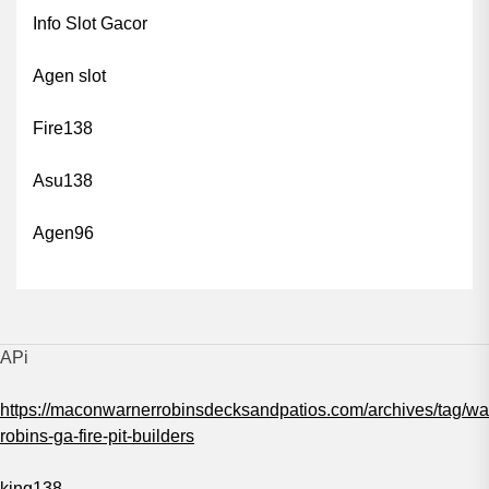
Info Slot Gacor
Agen slot
Fire138
Asu138
Agen96
APi
https://maconwarnerrobinsdecksandpatios.com/archives/tag/wa
robins-ga-fire-pit-builders
king138