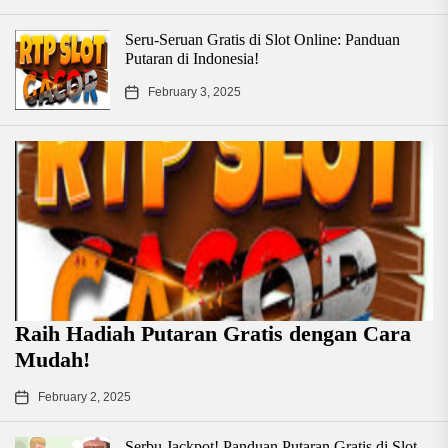
Seru-Seruan Gratis di Slot Online: Panduan
Putaran di Indonesia!
February 3, 2025
Raih Hadiah Putaran Gratis dengan Cara
Mudah!
February 2, 2025
Serbu Jackpot! Panduan Putaran Gratis di Slot