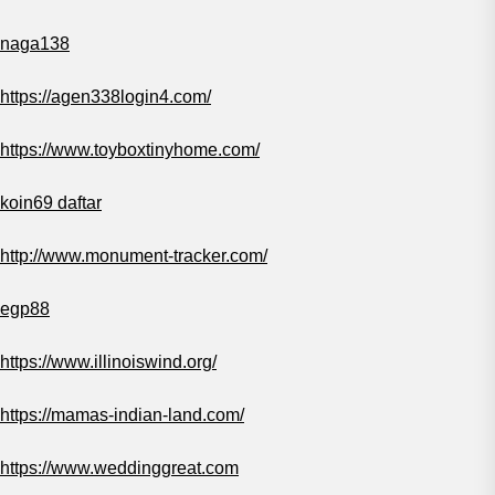
naga138
https://agen338login4.com/
https://www.toyboxtinyhome.com/
koin69 daftar
http://www.monument-tracker.com/
egp88
https://www.illinoiswind.org/
https://mamas-indian-land.com/
https://www.weddinggreat.com