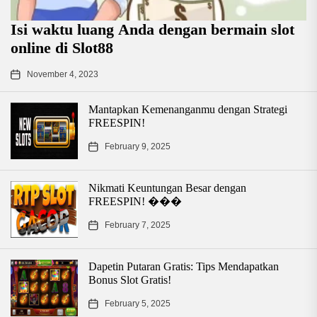
Isi waktu luang Anda dengan bermain slot
online di Slot88
November 4, 2023
Mantapkan Kemenanganmu dengan Strategi
FREESPIN!
February 9, 2025
Nikmati Keuntungan Besar dengan
FREESPIN! ���
February 7, 2025
Dapetin Putaran Gratis: Tips Mendapatkan
Bonus Slot Gratis!
February 5, 2025