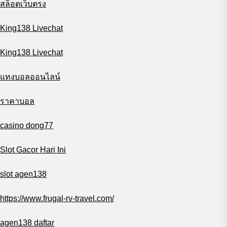
สล็อตเว็บตรง
King138 Livechat
King138 Livechat
แทงบอลออนไลน์
ราคาบอล
casino dong77
Slot Gacor Hari Ini
slot agen138
https://www.frugal-rv-travel.com/
agen138 daftar