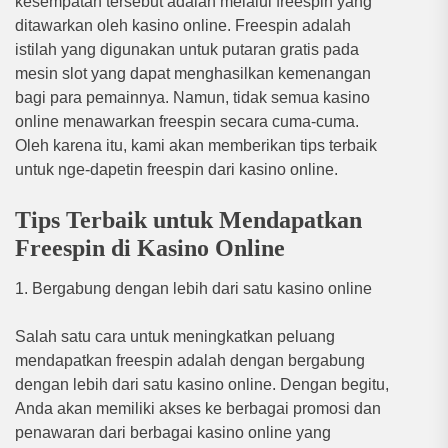
kesempatan tersebut adalah melalui freespin yang
ditawarkan oleh kasino online. Freespin adalah
istilah yang digunakan untuk putaran gratis pada
mesin slot yang dapat menghasilkan kemenangan
bagi para pemainnya. Namun, tidak semua kasino
online menawarkan freespin secara cuma-cuma.
Oleh karena itu, kami akan memberikan tips terbaik
untuk nge-dapetin freespin dari kasino online.
Tips Terbaik untuk Mendapatkan
Freespin di Kasino Online
1. Bergabung dengan lebih dari satu kasino online
Salah satu cara untuk meningkatkan peluang
mendapatkan freespin adalah dengan bergabung
dengan lebih dari satu kasino online. Dengan begitu,
Anda akan memiliki akses ke berbagai promosi dan
penawaran dari berbagai kasino online yang