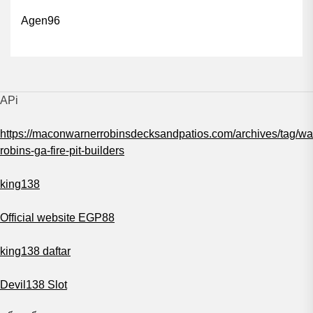
Agen96
APi
https://maconwarnerrobinsdecksandpatios.com/archives/tag/wa
robins-ga-fire-pit-builders
king138
Official website EGP88
king138 daftar
Devil138 Slot