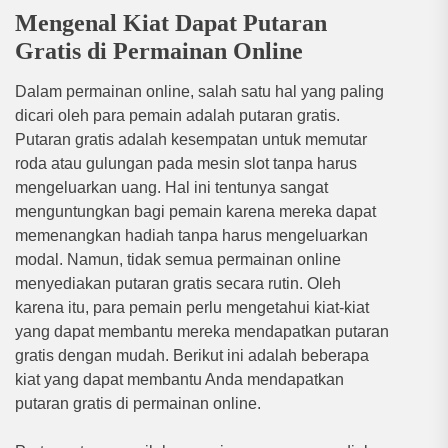
Mengenal Kiat Dapat Putaran
Gratis di Permainan Online
Dalam permainan online, salah satu hal yang paling
dicari oleh para pemain adalah putaran gratis.
Putaran gratis adalah kesempatan untuk memutar
roda atau gulungan pada mesin slot tanpa harus
mengeluarkan uang. Hal ini tentunya sangat
menguntungkan bagi pemain karena mereka dapat
memenangkan hadiah tanpa harus mengeluarkan
modal. Namun, tidak semua permainan online
menyediakan putaran gratis secara rutin. Oleh
karena itu, para pemain perlu mengetahui kiat-kiat
yang dapat membantu mereka mendapatkan putaran
gratis dengan mudah. Berikut ini adalah beberapa
kiat yang dapat membantu Anda mendapatkan
putaran gratis di permainan online.