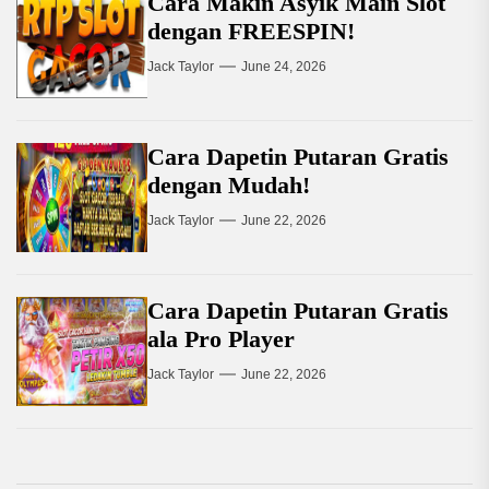
Cara Makin Asyik Main Slot
dengan FREESPIN!
Jack Taylor
June 24, 2026
Cara Dapetin Putaran Gratis
dengan Mudah!
Jack Taylor
June 22, 2026
Cara Dapetin Putaran Gratis
ala Pro Player
Jack Taylor
June 22, 2026