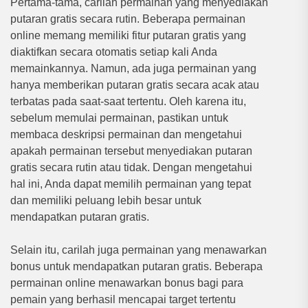
Pertama-tama, carilah permainan yang menyediakan
putaran gratis secara rutin. Beberapa permainan
online memang memiliki fitur putaran gratis yang
diaktifkan secara otomatis setiap kali Anda
memainkannya. Namun, ada juga permainan yang
hanya memberikan putaran gratis secara acak atau
terbatas pada saat-saat tertentu. Oleh karena itu,
sebelum memulai permainan, pastikan untuk
membaca deskripsi permainan dan mengetahui
apakah permainan tersebut menyediakan putaran
gratis secara rutin atau tidak. Dengan mengetahui
hal ini, Anda dapat memilih permainan yang tepat
dan memiliki peluang lebih besar untuk
mendapatkan putaran gratis.
Selain itu, carilah juga permainan yang menawarkan
bonus untuk mendapatkan putaran gratis. Beberapa
permainan online menawarkan bonus bagi para
pemain yang berhasil mencapai target tertentu