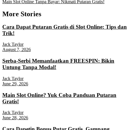
Main Slot Online Tanpa Bayar: Nikmati Putaran Gratis!
More Stories
Cara Dapat Putaran Gratis di Slot Online: Tips dan
Trik!
Jack Taylor
August 7, 2026
Serba-Serbi Memanfaatkan FREESPIN: Bikin
Untung Tanpa Modal!
Jack Taylor
June 29, 2026
Main Slot Online? Yuk Coba Panduan Putaran
Gratis!
Jack Taylor
June 28, 2026
Cara Dapetin Bonus Putar Gratis, Gampang