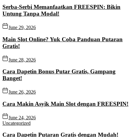
Serba-Serbi Memanfaatkan FREESPIN: Bikin
Untung Tanpa Modal!
June 29, 2026
Main Slot Online? Yuk Coba Panduan Putaran
Gratis!
June 28, 2026
Cara Dapetin Bonus Putar Gratis, Gampang
Banget!
June 26, 2026
Cara Makin Asyik Main Slot dengan FREESPIN!
June 24, 2026
Uncategorized
Cara Dapetin Putaran Gratis dengan Mudah!