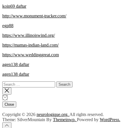
koin69 daftar
http://www.monument-tracker.com/
egp88
https://www.illinoiswind.org/
https://mamas-indian-land.com/
https://www.weddinggreat.com
agen138 daftar
agen138 daftar
Search
for:
Close
Copyright © 2026
neurologique.org.
All rights reserved.
Theme: SilverMountain By
Themeinwp.
Powered by
WordPress.