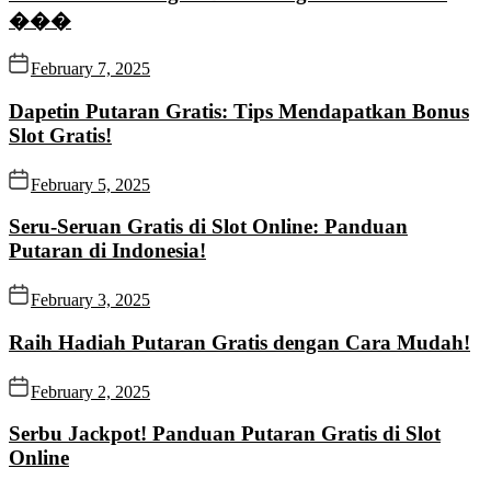
���
February 7, 2025
Dapetin Putaran Gratis: Tips Mendapatkan Bonus
Slot Gratis!
February 5, 2025
Seru-Seruan Gratis di Slot Online: Panduan
Putaran di Indonesia!
February 3, 2025
Raih Hadiah Putaran Gratis dengan Cara Mudah!
February 2, 2025
Serbu Jackpot! Panduan Putaran Gratis di Slot
Online