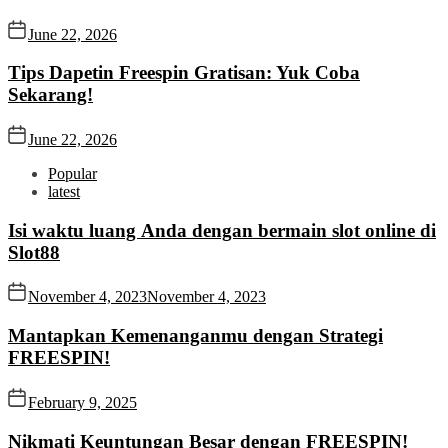
June 22, 2026
Tips Dapetin Freespin Gratisan: Yuk Coba
Sekarang!
June 22, 2026
Popular
latest
Isi waktu luang Anda dengan bermain slot online di
Slot88
November 4, 2023
November 4, 2023
Mantapkan Kemenanganmu dengan Strategi
FREESPIN!
February 9, 2025
Nikmati Keuntungan Besar dengan FREESPIN!