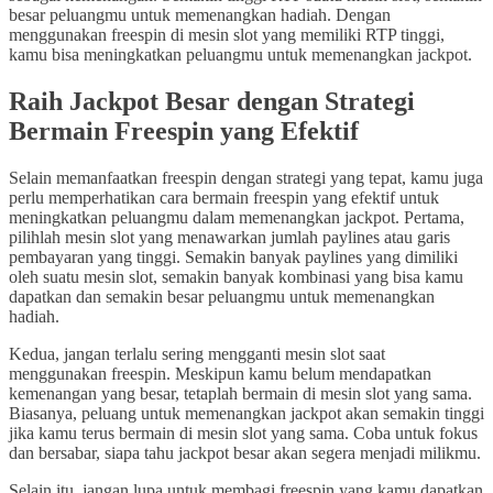
besar peluangmu untuk memenangkan hadiah. Dengan
menggunakan freespin di mesin slot yang memiliki RTP tinggi,
kamu bisa meningkatkan peluangmu untuk memenangkan jackpot.
Raih Jackpot Besar dengan Strategi
Bermain Freespin yang Efektif
Selain memanfaatkan freespin dengan strategi yang tepat, kamu juga
perlu memperhatikan cara bermain freespin yang efektif untuk
meningkatkan peluangmu dalam memenangkan jackpot. Pertama,
pilihlah mesin slot yang menawarkan jumlah paylines atau garis
pembayaran yang tinggi. Semakin banyak paylines yang dimiliki
oleh suatu mesin slot, semakin banyak kombinasi yang bisa kamu
dapatkan dan semakin besar peluangmu untuk memenangkan
hadiah.
Kedua, jangan terlalu sering mengganti mesin slot saat
menggunakan freespin. Meskipun kamu belum mendapatkan
kemenangan yang besar, tetaplah bermain di mesin slot yang sama.
Biasanya, peluang untuk memenangkan jackpot akan semakin tinggi
jika kamu terus bermain di mesin slot yang sama. Coba untuk fokus
dan bersabar, siapa tahu jackpot besar akan segera menjadi milikmu.
Selain itu, jangan lupa untuk membagi freespin yang kamu dapatkan