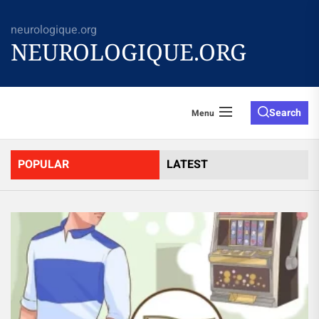
Skip
to
neurologique.org
the
NEUROLOGIQUE.ORG
content
Search
Menu
POPULAR
LATEST