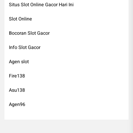
Situs Slot Online Gacor Hari Ini
Slot Online
Bocoran Slot Gacor
Info Slot Gacor
Agen slot
Fire138
Asu138
Agen96