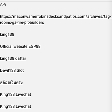
APi
https://maconwarnerrobinsdecksandpatios.com/archives/tag/
robins-ga-fire-pit-builders
king138
Official website EGP88
king138 daftar
Devil138 Slot
สล็อตเว็บตรง
King138 Livechat
King138 Livechat