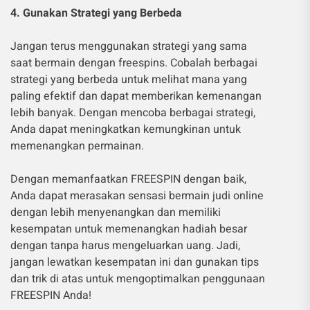
4. Gunakan Strategi yang Berbeda
Jangan terus menggunakan strategi yang sama
saat bermain dengan freespins. Cobalah berbagai
strategi yang berbeda untuk melihat mana yang
paling efektif dan dapat memberikan kemenangan
lebih banyak. Dengan mencoba berbagai strategi,
Anda dapat meningkatkan kemungkinan untuk
memenangkan permainan.
Dengan memanfaatkan FREESPIN dengan baik,
Anda dapat merasakan sensasi bermain judi online
dengan lebih menyenangkan dan memiliki
kesempatan untuk memenangkan hadiah besar
dengan tanpa harus mengeluarkan uang. Jadi,
jangan lewatkan kesempatan ini dan gunakan tips
dan trik di atas untuk mengoptimalkan penggunaan
FREESPIN Anda!