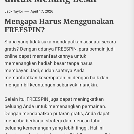
Jack Taylor
April 17, 2026
Mengapa Harus Menggunakan
FREESPIN?
Siapa yang tidak suka mendapatkan sesuatu secara
gratis? Dengan adanya FREESPIN, para pemain judi
online dapat memanfaatkannya untuk
memenangkan hadiah besar tanpa harus
membayar. Jadi, sudah saatnya Anda
memanfaatkan kesempatan ini dengan baik dan
mengambil keuntungan sebanyak mungkin.
Selain itu, FREESPIN juga dapat meningkatkan
peluang Anda untuk memenangkan permainan.
Dengan mendapatkan putaran gratis, Anda dapat
mencoba berbagai strategi dan mencari tahu
peluang kemenangan yang lebih tinggi. Hal ini