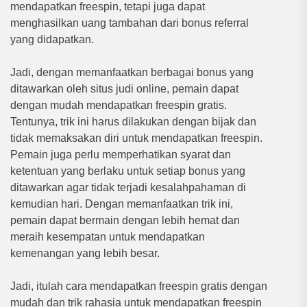
mendapatkan freespin, tetapi juga dapat
menghasilkan uang tambahan dari bonus referral
yang didapatkan.
Jadi, dengan memanfaatkan berbagai bonus yang
ditawarkan oleh situs judi online, pemain dapat
dengan mudah mendapatkan freespin gratis.
Tentunya, trik ini harus dilakukan dengan bijak dan
tidak memaksakan diri untuk mendapatkan freespin.
Pemain juga perlu memperhatikan syarat dan
ketentuan yang berlaku untuk setiap bonus yang
ditawarkan agar tidak terjadi kesalahpahaman di
kemudian hari. Dengan memanfaatkan trik ini,
pemain dapat bermain dengan lebih hemat dan
meraih kesempatan untuk mendapatkan
kemenangan yang lebih besar.
Jadi, itulah cara mendapatkan freespin gratis dengan
mudah dan trik rahasia untuk mendapatkan freespin