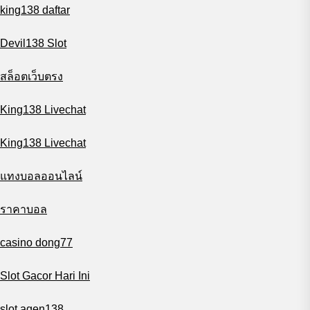
king138 daftar
Devil138 Slot
สล็อตเว็บตรง
King138 Livechat
King138 Livechat
แทงบอลออนไลน์
ราคาบอล
casino dong77
Slot Gacor Hari Ini
slot agen138