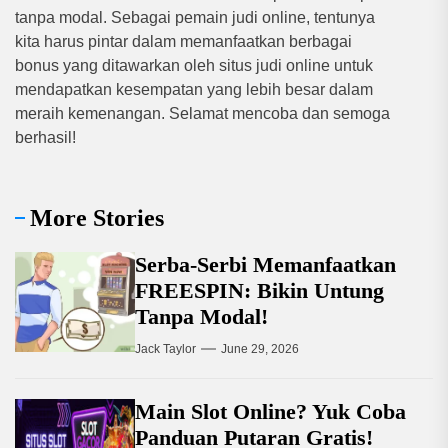
tanpa modal. Sebagai pemain judi online, tentunya
kita harus pintar dalam memanfaatkan berbagai
bonus yang ditawarkan oleh situs judi online untuk
mendapatkan kesempatan yang lebih besar dalam
meraih kemenangan. Selamat mencoba dan semoga
berhasil!
More Stories
Serba-Serbi Memanfaatkan
FREESPIN: Bikin Untung
Tanpa Modal!
Jack Taylor
June 29, 2026
Main Slot Online? Yuk Coba
Panduan Putaran Gratis!