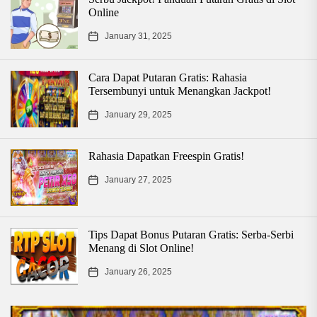
Online
January 31, 2025
Cara Dapat Putaran Gratis: Rahasia
Tersembunyi untuk Menangkan Jackpot!
January 29, 2025
Rahasia Dapatkan Freespin Gratis!
January 27, 2025
Tips Dapat Bonus Putaran Gratis: Serba-Serbi
Menang di Slot Online!
January 26, 2025