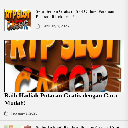
Seru-Seruan Gratis di Slot Online: Panduan
Putaran di Indonesia!
February 3, 2025
Raih Hadiah Putaran Gratis dengan Cara
Mudah!
February 2, 2025
Serbu Jackpot! Panduan Putaran Gratis di Slot