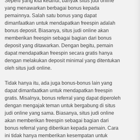
Seperti yang kita ketahui, banyak situs judi online
yang menawarkan berbagai bonus kepada
pemainnya. Salah satu bonus yang dapat
dimanfaatkan untuk mendapatkan freespin adalah
bonus deposit. Biasanya, situs judi online akan
memberikan freespin sebagai bagian dari bonus
deposit yang ditawarkan. Dengan begitu, pemain
dapat mendapatkan freespin secara gratis hanya
dengan melakukan deposit minimal yang ditentukan
oleh situs judi online.
Tidak hanya itu, ada juga bonus-bonus lain yang
dapat dimanfaatkan untuk mendapatkan freespin
gratis. Misalnya, bonus referral yang dapat diperoleh
dengan mengajak teman untuk bergabung di situs
judi online yang sama. Biasanya, situs judi online
akan memberikan freespin sebagai bagian dari
bonus referral yang diberikan kepada pemain. Cara
ini tidak hanya memberikan kesempatan untuk