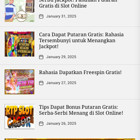
Gratis di Slot Online
January 31, 2025
Cara Dapat Putaran Gratis: Rahasia
Tersembunyi untuk Menangkan
Jackpot!
January 29, 2025
Rahasia Dapatkan Freespin Gratis!
January 27, 2025
Tips Dapat Bonus Putaran Gratis:
Serba-Serbi Menang di Slot Online!
January 26, 2025