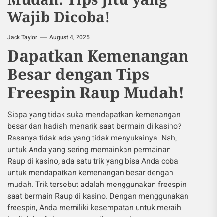
Wajib Dicoba!
Jack Taylor
August 4, 2025
Dapatkan Kemenangan
Besar dengan Tips
Freespin Raup Mudah!
Siapa yang tidak suka mendapatkan kemenangan
besar dan hadiah menarik saat bermain di kasino?
Rasanya tidak ada yang tidak menyukainya. Nah,
untuk Anda yang sering memainkan permainan
Raup di kasino, ada satu trik yang bisa Anda coba
untuk mendapatkan kemenangan besar dengan
mudah. Trik tersebut adalah menggunakan freespin
saat bermain Raup di kasino. Dengan menggunakan
freespin, Anda memiliki kesempatan untuk meraih