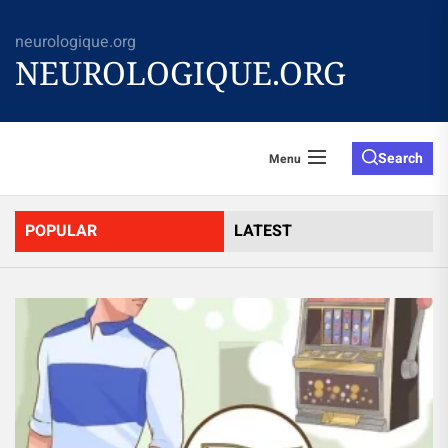
Skip
to
neurologique.org
the
NEUROLOGIQUE.ORG
content
Search
Menu
POPULAR
LATEST