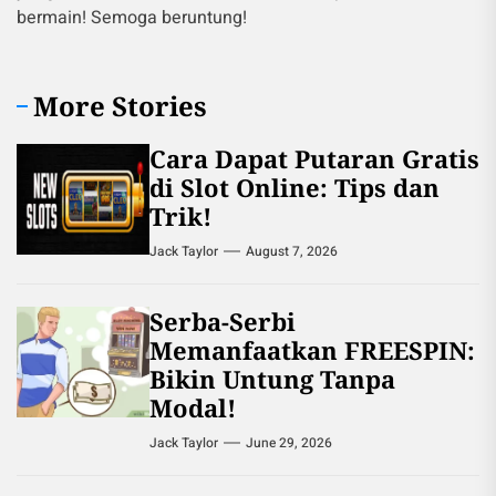
bermain! Semoga beruntung!
More Stories
Cara Dapat Putaran Gratis
di Slot Online: Tips dan
Trik!
Jack Taylor
August 7, 2026
Serba-Serbi
Memanfaatkan FREESPIN:
Bikin Untung Tanpa
Modal!
Jack Taylor
June 29, 2026