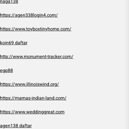
naga138
https://agen338login4.com/
https://www.toyboxtinyhome.com/
koin69 daftar
http://www.monument-tracker.com/
egp88
https://www.illinoiswind.org/
https://mamas-indian-land.com/
https://www.weddinggreat.com
agen138 daftar