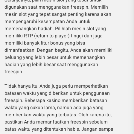
digunakan saat menggunakan freespin. Memilih
mesin slot yang tepat sangat penting karena akan
mempengaruhi kesempatan Anda untuk
memenangkan hadiah. Pilihlah mesin slot yang
memiliki RTP (return to player) tinggi dan juga
memiliki banyak fitur bonus yang bisa
dimanfaatkan. Dengan begitu, Anda akan memiliki
peluang yang lebih besar untuk memenangkan
hadiah yang lebih besar saat menggunakan
freespin.
Tidak hanya itu, Anda juga perlu memperhatikan
batasan waktu yang diberikan untuk penggunaan
freespin. Beberapa kasino memberikan batasan
waktu yang cukup lama, namun ada juga yang
memberikan waktu yang terbatas. Oleh karena itu,
pastikan Anda memanfaatkan freespin sebelum
batas waktu yang ditentukan habis. Jangan sampai