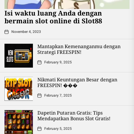
Isi waktu luang Anda dengan
bermain slot online di Slot88
November 4, 2023
Mantapkan Kemenanganmu dengan
Strategi FREESPIN!
February 9, 2025
Nikmati Keuntungan Besar dengan
FREESPIN! ���
February 7, 2025
Dapetin Putaran Gratis: Tips
Mendapatkan Bonus Slot Gratis!
February 5, 2025