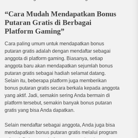
“Cara Mudah Mendapatkan Bonus
Putaran Gratis di Berbagai
Platform Gaming”
Cara paling umum untuk mendapatkan bonus
putaran gratis adalah dengan mendaftar sebagai
anggota di platform gaming. Biasanya, setiap
anggota baru akan mendapatkan sejumlah bonus
putaran gratis sebagai hadiah selamat datang.
Selain itu, beberapa platform juga memberikan
bonus putaran gratis secara berkala kepada anggota
yang aktif. Jadi, semakin sering Anda bermain di
platform tersebut, semakin banyak bonus putaran
gratis yang bisa Anda dapatkan.
Selain mendaftar sebagai anggota, Anda juga bisa
mendapatkan bonus putaran gratis melalui program