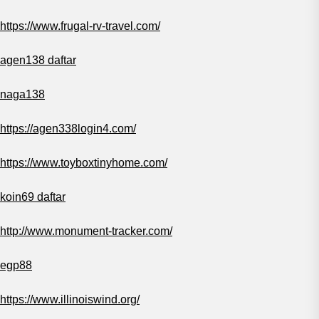
https://www.frugal-rv-travel.com/
agen138 daftar
naga138
https://agen338login4.com/
https://www.toyboxtinyhome.com/
koin69 daftar
http://www.monument-tracker.com/
egp88
https://www.illinoiswind.org/