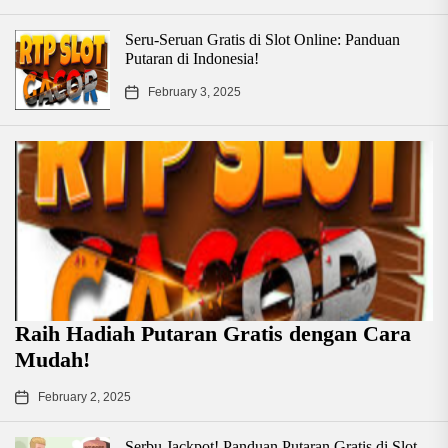
Seru-Seruan Gratis di Slot Online: Panduan
Putaran di Indonesia!
February 3, 2025
Raih Hadiah Putaran Gratis dengan Cara
Mudah!
February 2, 2025
Serbu Jackpot! Panduan Putaran Gratis di Slot