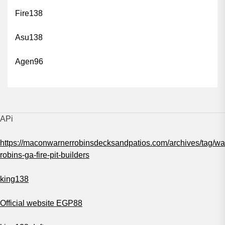
Fire138
Asu138
Agen96
APi
https://maconwarnerrobinsdecksandpatios.com/archives/tag/wa
robins-ga-fire-pit-builders
king138
Official website EGP88