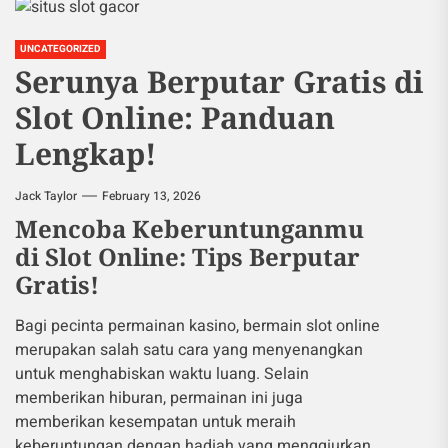
UNCATEGORIZED
Serunya Berputar Gratis di
Slot Online: Panduan
Lengkap!
Jack Taylor
February 13, 2026
Mencoba Keberuntunganmu
di Slot Online: Tips Berputar
Gratis!
Bagi pecinta permainan kasino, bermain slot online
merupakan salah satu cara yang menyenangkan
untuk menghabiskan waktu luang. Selain
memberikan hiburan, permainan ini juga
memberikan kesempatan untuk meraih
keberuntungan dengan hadiah yang menggiurkan.