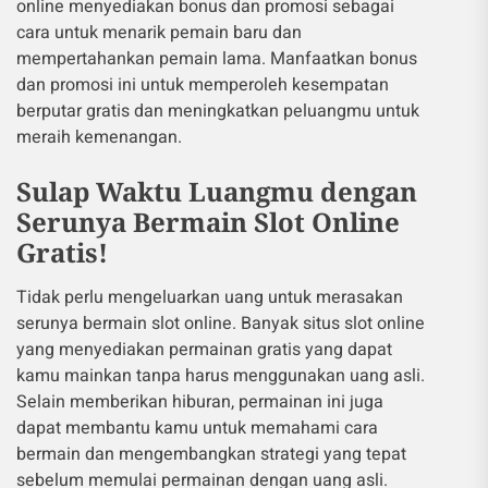
online menyediakan bonus dan promosi sebagai
cara untuk menarik pemain baru dan
mempertahankan pemain lama. Manfaatkan bonus
dan promosi ini untuk memperoleh kesempatan
berputar gratis dan meningkatkan peluangmu untuk
meraih kemenangan.
Sulap Waktu Luangmu dengan
Serunya Bermain Slot Online
Gratis!
Tidak perlu mengeluarkan uang untuk merasakan
serunya bermain slot online. Banyak situs slot online
yang menyediakan permainan gratis yang dapat
kamu mainkan tanpa harus menggunakan uang asli.
Selain memberikan hiburan, permainan ini juga
dapat membantu kamu untuk memahami cara
bermain dan mengembangkan strategi yang tepat
sebelum memulai permainan dengan uang asli.