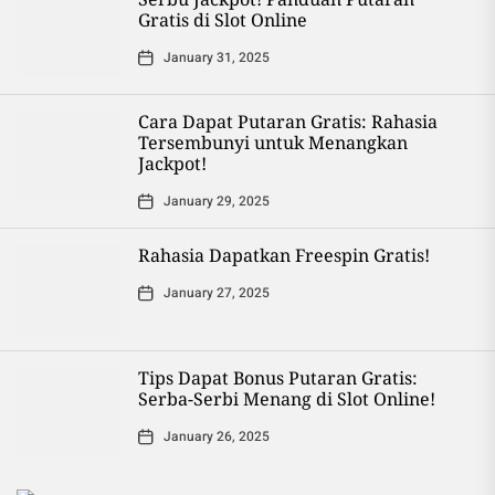
Gratis di Slot Online
January 31, 2025
Cara Dapat Putaran Gratis: Rahasia
Tersembunyi untuk Menangkan
Jackpot!
January 29, 2025
Rahasia Dapatkan Freespin Gratis!
January 27, 2025
Tips Dapat Bonus Putaran Gratis:
Serba-Serbi Menang di Slot Online!
January 26, 2025