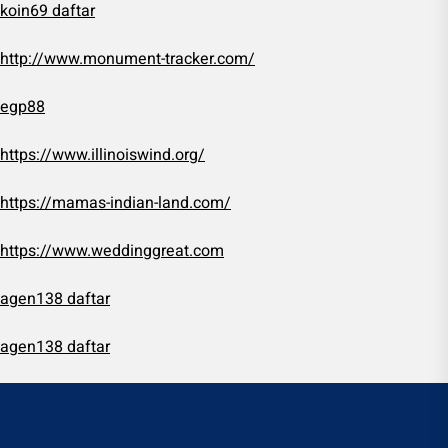
koin69 daftar
http://www.monument-tracker.com/
egp88
https://www.illinoiswind.org/
https://mamas-indian-land.com/
https://www.weddinggreat.com
agen138 daftar
agen138 daftar