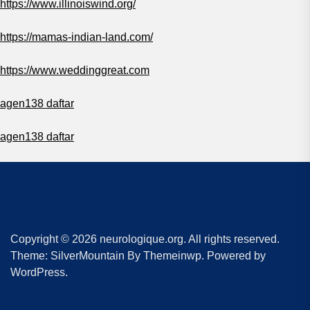
https://www.illinoiswind.org/
https://mamas-indian-land.com/
https://www.weddinggreat.com
agen138 daftar
agen138 daftar
Copyright © 2026
neurologique.org.
All rights reserved.
Theme: SilverMountain By
Themeinwp.
Powered by
WordPress.