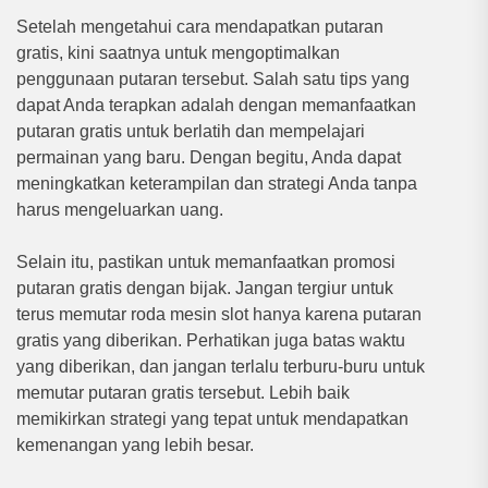
Setelah mengetahui cara mendapatkan putaran
gratis, kini saatnya untuk mengoptimalkan
penggunaan putaran tersebut. Salah satu tips yang
dapat Anda terapkan adalah dengan memanfaatkan
putaran gratis untuk berlatih dan mempelajari
permainan yang baru. Dengan begitu, Anda dapat
meningkatkan keterampilan dan strategi Anda tanpa
harus mengeluarkan uang.
Selain itu, pastikan untuk memanfaatkan promosi
putaran gratis dengan bijak. Jangan tergiur untuk
terus memutar roda mesin slot hanya karena putaran
gratis yang diberikan. Perhatikan juga batas waktu
yang diberikan, dan jangan terlalu terburu-buru untuk
memutar putaran gratis tersebut. Lebih baik
memikirkan strategi yang tepat untuk mendapatkan
kemenangan yang lebih besar.