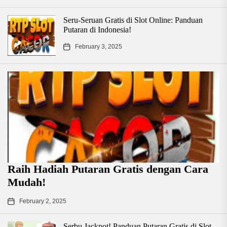
Seru-Seruan Gratis di Slot Online: Panduan
Putaran di Indonesia!
February 3, 2025
Raih Hadiah Putaran Gratis dengan Cara
Mudah!
February 2, 2025
Serbu Jackpot! Panduan Putaran Gratis di Slot