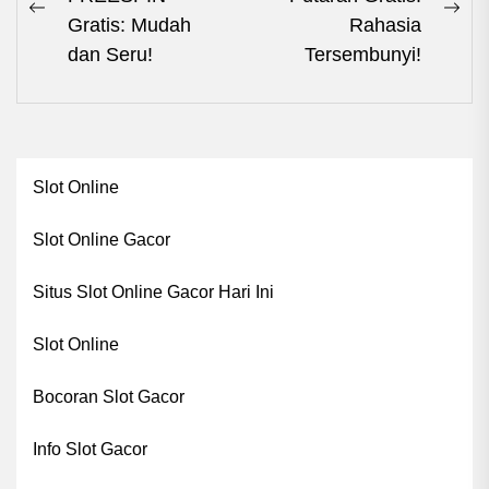
navigation
Previous
Nex
Gratis: Mudah
Rahasia
post:
pos
dan Seru!
Tersembunyi!
Slot Online
Slot Online Gacor
Situs Slot Online Gacor Hari Ini
Slot Online
Bocoran Slot Gacor
Info Slot Gacor