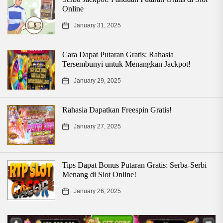
Online
January 31, 2025
Cara Dapat Putaran Gratis: Rahasia
Tersembunyi untuk Menangkan Jackpot!
January 29, 2025
Rahasia Dapatkan Freespin Gratis!
January 27, 2025
Tips Dapat Bonus Putaran Gratis: Serba-Serbi
Menang di Slot Online!
January 26, 2025