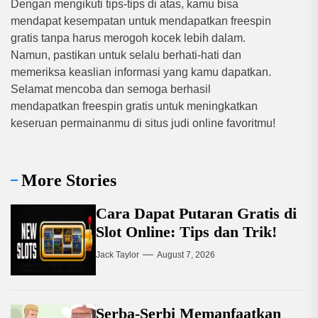
Dengan mengikuti tips-tips di atas, kamu bisa
mendapat kesempatan untuk mendapatkan freespin
gratis tanpa harus merogoh kocek lebih dalam.
Namun, pastikan untuk selalu berhati-hati dan
memeriksa keaslian informasi yang kamu dapatkan.
Selamat mencoba dan semoga berhasil
mendapatkan freespin gratis untuk meningkatkan
keseruan permainanmu di situs judi online favoritmu!
More Stories
Cara Dapat Putaran Gratis di
Slot Online: Tips dan Trik!
Jack Taylor
August 7, 2026
Serba-Serbi Memanfaatkan