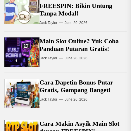
FREESPIN: Bikin Untung
Tanpa Modal!
Jack Taylor
June 29, 2026
Main Slot Online? Yuk Coba
Panduan Putaran Gratis!
Jack Taylor
June 28, 2026
Cara Dapetin Bonus Putar
Gratis, Gampang Banget!
Jack Taylor
June 26, 2026
Cara Makin Asyik Main Slot