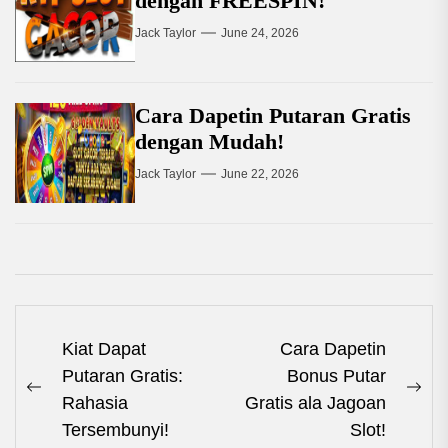
dengan FREESPIN!
Jack Taylor
June 24, 2026
Cara Dapetin Putaran Gratis
dengan Mudah!
Jack Taylor
June 22, 2026
Post
Kiat Dapat
Cara Dapetin
Putaran Gratis:
Bonus Putar
navigation
Previous
Nex
Rahasia
Gratis ala Jagoan
post:
pos
Tersembunyi!
Slot!