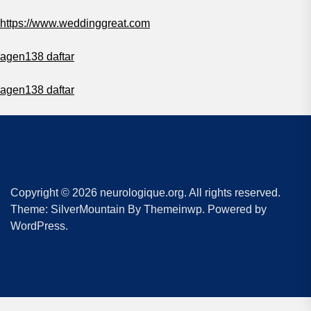
https://www.weddinggreat.com
agen138 daftar
agen138 daftar
Copyright © 2026
neurologique.org.
All rights reserved.
Theme: SilverMountain By
Themeinwp.
Powered by
WordPress.