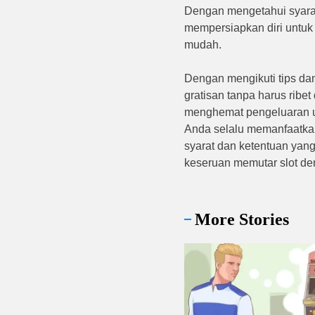
Dengan mengetahui syarat
mempersiapkan diri untuk
mudah.
Dengan mengikuti tips dan 
gratisan tanpa harus ribe
menghemat pengeluaran un
Anda selalu memanfaatka
syarat dan ketentuan yan
keseruan memutar slot de
More Stories