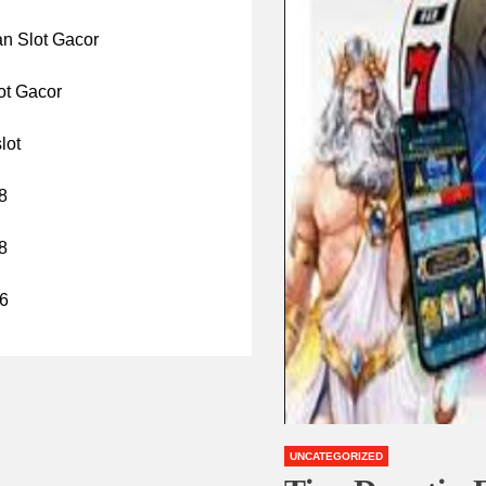
n Slot Gacor
lot Gacor
lot
8
8
6
UNCATEGORIZED