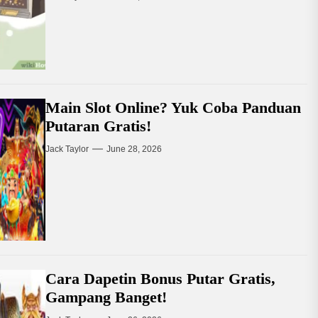
Main Slot Online? Yuk Coba Panduan
Putaran Gratis!
Jack Taylor
June 28, 2026
Cara Dapetin Bonus Putar Gratis,
Gampang Banget!