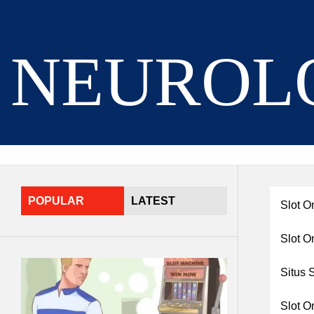
Skip
to
the
NEUROL
content
POPULAR
LATEST
Slot O
Slot O
Situs 
Slot O