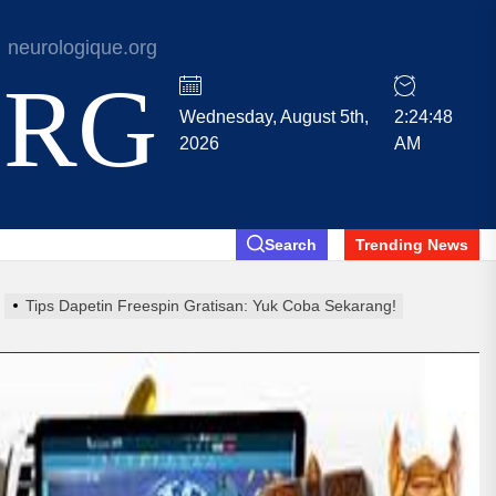
neurologique.org
ORG
Wednesday, August 5th,
2:24:49
2026
AM
Search
Trending News
Tips Dapetin Freespin Gratisan: Yuk Coba Sekarang!