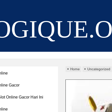
OGIQUE.
Home
Uncategorized
nline
nline Gacor
Slot Online Gacor Hari Ini
nline