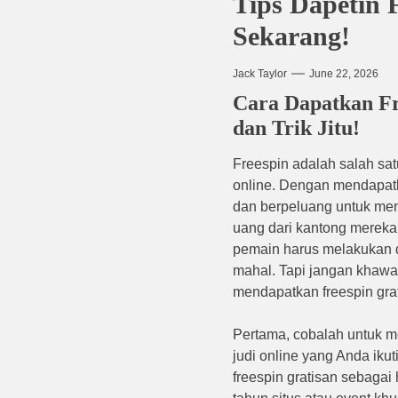
Tips Dapetin 
Sekarang!
Jack Taylor
June 22, 2026
Cara Dapatkan Fr
dan Trik Jitu!
Freespin adalah salah satu
online. Dengan mendapatka
dan berpeluang untuk me
uang dari kantong mereka
pemain harus melakukan 
mahal. Tapi jangan khawati
mendapatkan freespin grat
Pertama, cobalah untuk me
judi online yang Anda ikut
freespin gratisan sebagai 