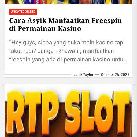
UNCATEGORIZED
Cara Asyik Manfaatkan Freespin
di Permainan Kasino
“Hey guys, siapa yang suka main kasino tapi
takut rugi? Jangan khawatir, manfaatkan
freespin yang ada di permainan kasino untuk
meningkatkan peluang menangmu!
Jack Taylor
October 26, 2025