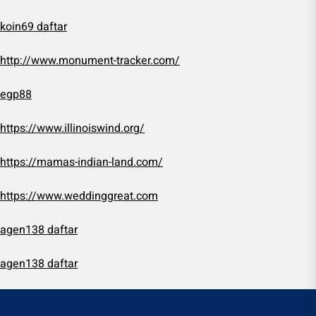
koin69 daftar
http://www.monument-tracker.com/
egp88
https://www.illinoiswind.org/
https://mamas-indian-land.com/
https://www.weddinggreat.com
agen138 daftar
agen138 daftar