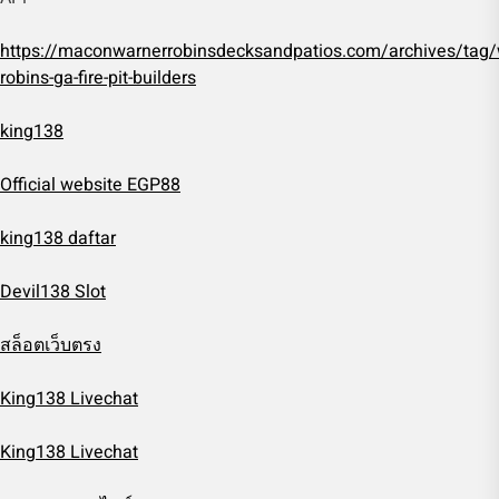
https://maconwarnerrobinsdecksandpatios.com/archives/tag/
robins-ga-fire-pit-builders
king138
Official website EGP88
king138 daftar
Devil138 Slot
สล็อตเว็บตรง
King138 Livechat
King138 Livechat