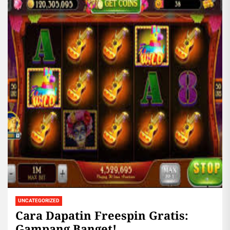
UNCATEGORIZED
Cara Dapatin Freespin Gratis:
Gampang Banget!