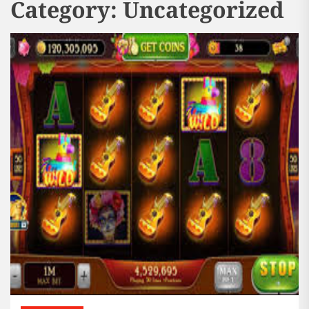
Category:
Uncategorized