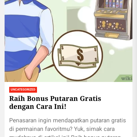
UNCATEGORIZED
Raih Bonus Putaran Gratis
dengan Cara Ini!
Penasaran ingin mendapatkan putaran gratis
di permainan favoritmu? Yuk, simak cara