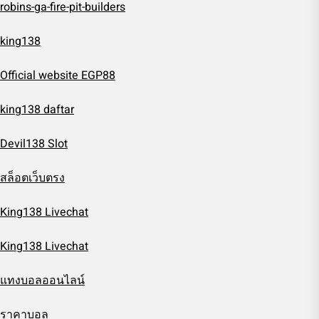
robins-ga-fire-pit-builders
king138
Official website EGP88
king138 daftar
Devil138 Slot
สล็อตเว็บตรง
King138 Livechat
King138 Livechat
แทงบอลออนไลน์
ราคาบอล