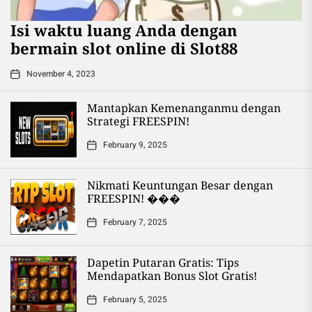
Isi waktu luang Anda dengan
bermain slot online di Slot88
November 4, 2023
Mantapkan Kemenanganmu dengan
Strategi FREESPIN!
February 9, 2025
Nikmati Keuntungan Besar dengan
FREESPIN! ���
February 7, 2025
Dapetin Putaran Gratis: Tips
Mendapatkan Bonus Slot Gratis!
February 5, 2025