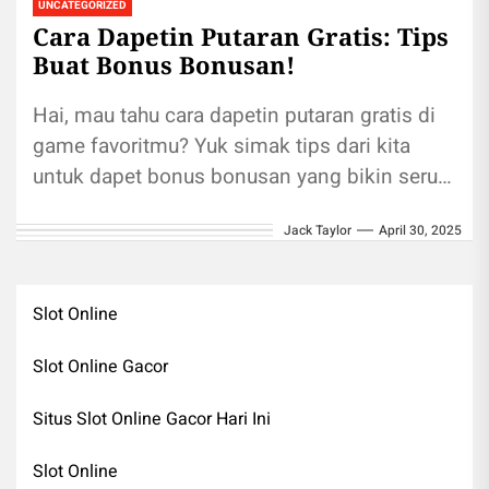
UNCATEGORIZED
Cara Dapetin Putaran Gratis: Tips
Buat Bonus Bonusan!
Hai, mau tahu cara dapetin putaran gratis di
game favoritmu? Yuk simak tips dari kita
untuk dapet bonus bonusan yang bikin seru
mainnya! 😎 #CaraDapetinPut
Jack Taylor
April 30, 2025
Slot Online
Slot Online Gacor
Situs Slot Online Gacor Hari Ini
Slot Online