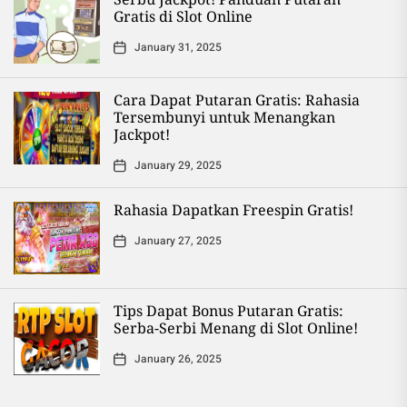
Gratis di Slot Online
January 31, 2025
Cara Dapat Putaran Gratis: Rahasia
Tersembunyi untuk Menangkan
Jackpot!
January 29, 2025
Rahasia Dapatkan Freespin Gratis!
January 27, 2025
Tips Dapat Bonus Putaran Gratis:
Serba-Serbi Menang di Slot Online!
January 26, 2025