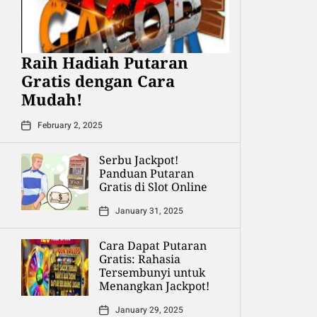
Raih Hadiah Putaran
Gratis dengan Cara
Mudah!
February 2, 2025
Serbu Jackpot!
Panduan Putaran
Gratis di Slot Online
January 31, 2025
Cara Dapat Putaran
Gratis: Rahasia
Tersembunyi untuk
Menangkan Jackpot!
January 29, 2025