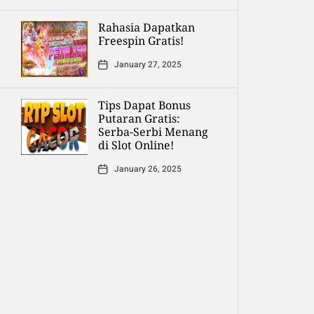
Rahasia Dapatkan
Freespin Gratis!
January 27, 2025
Tips Dapat Bonus
Putaran Gratis:
Serba-Serbi Menang
di Slot Online!
January 26, 2025