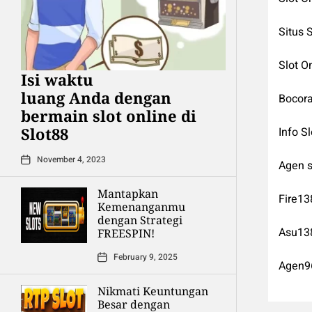
Situs S
Slot O
Isi waktu
luang Anda dengan
Bocora
bermain slot online di
Slot88
Info S
November 4, 2023
Agen s
Mantapkan
Fire13
Kemenanganmu
dengan Strategi
Asu13
FREESPIN!
February 9, 2025
Agen9
Nikmati Keuntungan
Besar dengan