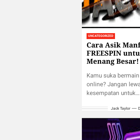
UNCATEGORIZED
Cara Asik Man
FREESPIN unt
Menang Besar!
Kamu suka bermai
online? Jangan lew
kesempatan untuk
memenangkan hadia
Jack Taylor
dengan memanfaat
FREESPIN! Yuk, baca
ini! 💰 #freespin #