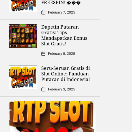
FREESPIN! ���
February 7, 2025
Dapetin Putaran
Gratis: Tips
Mendapatkan Bonus
Slot Gratis!
February 5, 2025
Seru-Seruan Gratis di
Slot Online: Panduan
Putaran di Indonesia!
February 3, 2025