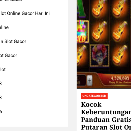
lot Online Gacor Hari Ini
nline
n Slot Gacor
lot Gacor
lot
8
UNCATEGORIZED
8
Kocok
Keberuntunga
6
Panduan Grati
Putaran Slot O