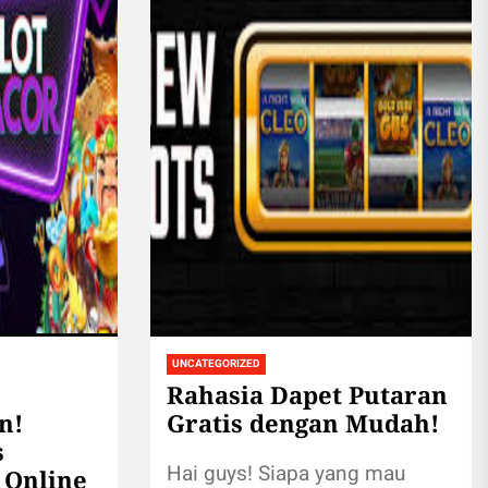
UNCATEGORIZED
Rahasia Dapet Putaran
n!
Gratis dengan Mudah!
s
Hai guys! Siapa yang mau
 Online