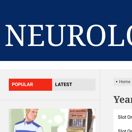
Skip
to
the
NEUROL
content
Home
POPULAR
LATEST
Yea
Slot O
Slot O