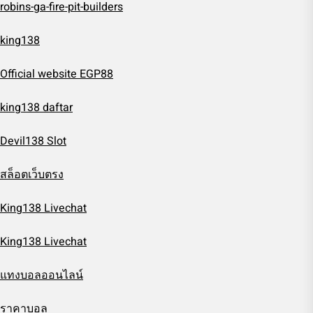
robins-ga-fire-pit-builders
king138
Official website EGP88
king138 daftar
Devil138 Slot
สล็อตเว็บตรง
King138 Livechat
King138 Livechat
แทงบอลออนไลน์
ราคาบอล