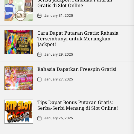
Gratis di Slot Online
January 31, 2025
Cara Dapat Putaran Gratis: Rahasia
Tersembunyi untuk Menangkan
Jackpot!
January 29, 2025
Rahasia Dapatkan Freespin Gratis!
January 27, 2025
Tips Dapat Bonus Putaran Gratis:
Serba-Serbi Menang di Slot Online!
January 26, 2025