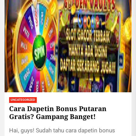
UNCATEGORIZED
Cara Dapetin Bonus Putaran
Gratis? Gampang Banget!
Hai, guys! Sudah tahu cara dapetin bonus