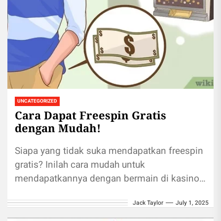
UNCATEGORIZED
Cara Dapat Freespin Gratis
dengan Mudah!
Siapa yang tidak suka mendapatkan freespin
gratis? Inilah cara mudah untuk
mendapatkannya dengan bermain di kasino
online favorit Anda!
Jack Taylor
July 1, 2025