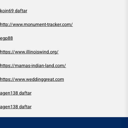
koin69 daftar
http://www.monument-tracker.com/
egp88
https://www.illinoiswind.org/
https://mamas-indian-land.com/
https://www.weddinggreat.com
agen138 daftar
agen138 daftar