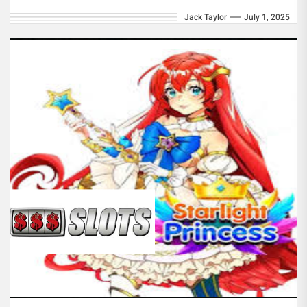
Yuk baca artikel ini! #bonusputarangratis
Jack Taylor
July 1, 2025