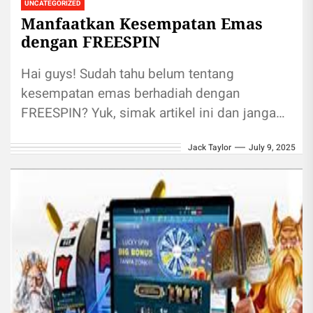
UNCATEGORIZED
Manfaatkan Kesempatan Emas
dengan FREESPIN
Hai guys! Sudah tahu belum tentang
kesempatan emas berhadiah dengan
FREESPIN? Yuk, simak artikel ini dan jangan
sampai ketinggalan! #FREESPIN
Jack Taylor
July 9, 2025
#Kesempatan