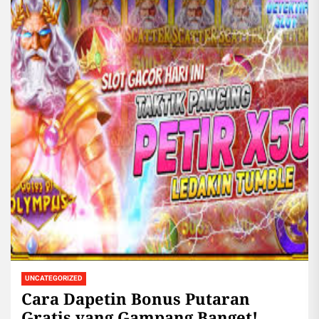
UNCATEGORIZED
Cara Dapetin Bonus Putaran
Gratis yang Gampang Banget!