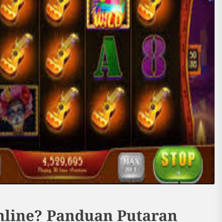
nline? Panduan Putaran