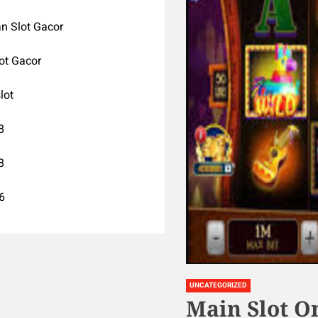
n Slot Gacor
lot Gacor
lot
8
8
6
UNCATEGORIZED
Main Slot O