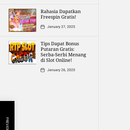
Rahasia Dapatkan
Freespin Gratis!
January 27, 2025
Tips Dapat Bonus
Putaran Gratis:
Serba-Serbi Menang
di Slot Online!
January 26, 2025