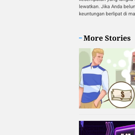
lewatkan. Jika Anda belu
keuntungan berlipat di mai
More Stories