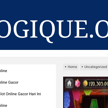
OGIQUE.
Home
Uncategorized
nline
nline Gacor
lot Online Gacor Hari Ini
nline