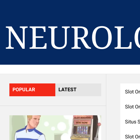
Skip
to
the
NEUROL
content
POPULAR
LATEST
Slot O
Slot O
Situs S
Slot O