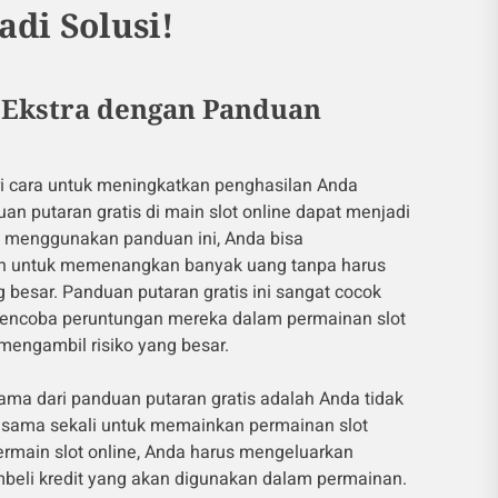
adi Solusi!
Ekstra dengan Panduan
!
i cara untuk meningkatkan penghasilan Anda
an putaran gratis di main slot online dapat menjadi
n menggunakan panduan ini, Anda bisa
 untuk memenangkan banyak uang tanpa harus
besar. Panduan putaran gratis ini sangat cocok
mencoba peruntungan mereka dalam permainan slot
 mengambil risiko yang besar.
ama dari panduan putaran gratis adalah Anda tidak
 sama sekali untuk memainkan permainan slot
bermain slot online, Anda harus mengeluarkan
beli kredit yang akan digunakan dalam permainan.