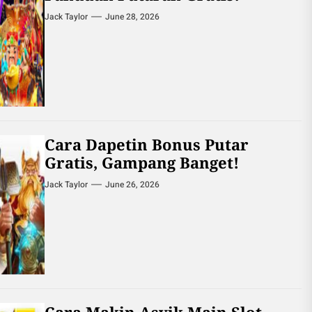
Jack Taylor
June 28, 2026
Cara Dapetin Bonus Putar
Gratis, Gampang Banget!
Jack Taylor
June 26, 2026
Cara Makin Asyik Main Slot