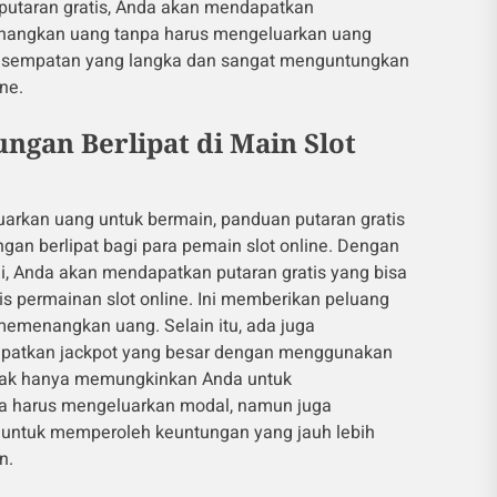
utaran gratis, Anda akan mendapatkan
angkan uang tanpa harus mengeluarkan uang
 kesempatan yang langka dan sangat menguntungkan
ne.
ngan Berlipat di Main Slot
uarkan uang untuk bermain, panduan putaran gratis
an berlipat bagi para pemain slot online. Dengan
, Anda akan mendapatkan putaran gratis yang bisa
is permainan slot online. Ini memberikan peluang
memenangkan uang. Selain itu, ada juga
patkan jackpot yang besar dengan menggunakan
 tidak hanya memungkinkan Anda untuk
 harus mengeluarkan modal, namun juga
ntuk memperoleh keuntungan yang jauh lebih
n.