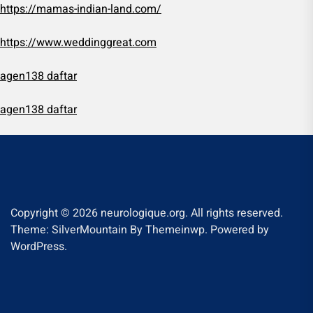
https://mamas-indian-land.com/
https://www.weddinggreat.com
agen138 daftar
agen138 daftar
Copyright © 2026
neurologique.org.
All rights reserved.
Theme: SilverMountain By
Themeinwp.
Powered by
WordPress.