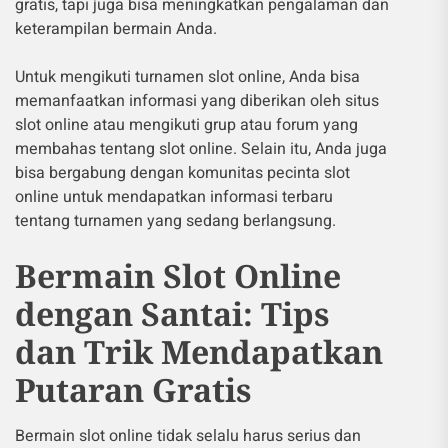
gratis, tapi juga bisa meningkatkan pengalaman dan
keterampilan bermain Anda.
Untuk mengikuti turnamen slot online, Anda bisa
memanfaatkan informasi yang diberikan oleh situs
slot online atau mengikuti grup atau forum yang
membahas tentang slot online. Selain itu, Anda juga
bisa bergabung dengan komunitas pecinta slot
online untuk mendapatkan informasi terbaru
tentang turnamen yang sedang berlangsung.
Bermain Slot Online
dengan Santai: Tips
dan Trik Mendapatkan
Putaran Gratis
Bermain slot online tidak selalu harus serius dan