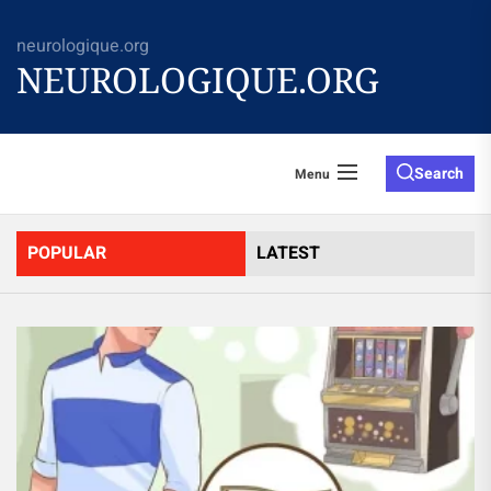
Skip
to
neurologique.org
the
NEUROLOGIQUE.ORG
content
Search
Menu
POPULAR
LATEST