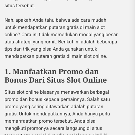
situs tersebut.
Nah, apakah Anda tahu bahwa ada cara mudah
untuk mendapatkan putaran gratis di main slot
online? Cara ini tidak memerlukan modal yang besar
atau strategi yang rumit. Berikut ini adalah beberapa
tips dan trik yang bisa Anda gunakan untuk
mendapatkan putaran gratis di main slot online.
1. Manfaatkan Promo dan
Bonus Dari Situs Slot Online
Situs slot online biasanya menawarkan berbagai
promo dan bonus kepada pemainnya. Salah satu
promo yang sering ditawarkan adalah putaran
gratis. Untuk mendapatkannya, Anda hanya perlu
memanfaatkan promo tersebut. Anda bisa
mengikuti promonya secara langsung di situs