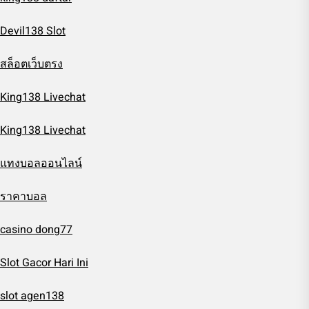
Devil138 Slot
สล็อตเว็บตรง
King138 Livechat
King138 Livechat
แทงบอลออนไลน์
ราคาบอล
casino dong77
Slot Gacor Hari Ini
slot agen138