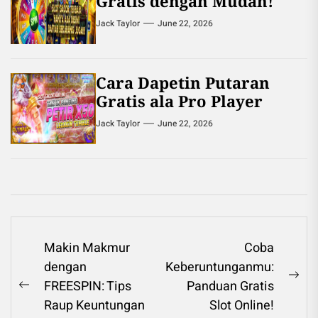
Gratis dengan Mudah!
Jack Taylor
June 22, 2026
Cara Dapetin Putaran
Gratis ala Pro Player
Jack Taylor
June 22, 2026
Post
Makin Makmur
Coba
dengan
Keberuntunganmu:
navigation
Ne
FREESPIN: Tips
Panduan Gratis
Previous
pos
Raup Keuntungan
Slot Online!
post: