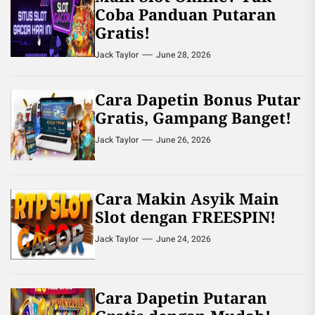
Coba Panduan Putaran
Gratis!
Jack Taylor
June 28, 2026
Cara Dapetin Bonus Putar
Gratis, Gampang Banget!
Jack Taylor
June 26, 2026
Cara Makin Asyik Main
Slot dengan FREESPIN!
Jack Taylor
June 24, 2026
Cara Dapetin Putaran