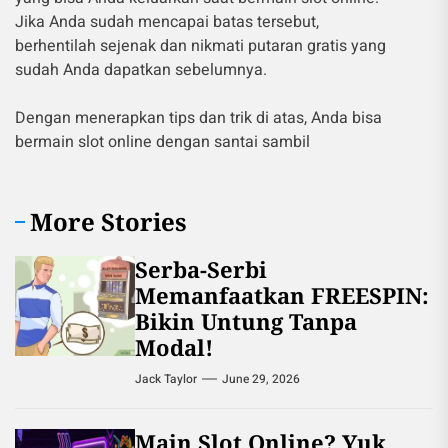
Jika Anda sudah mencapai batas tersebut,
berhentilah sejenak dan nikmati putaran gratis yang
sudah Anda dapatkan sebelumnya.
Dengan menerapkan tips dan trik di atas, Anda bisa
bermain slot online dengan santai sambil
More Stories
Serba-Serbi
Memanfaatkan FREESPIN:
Bikin Untung Tanpa
Modal!
Jack Taylor
June 29, 2026
Main Slot Online? Yuk