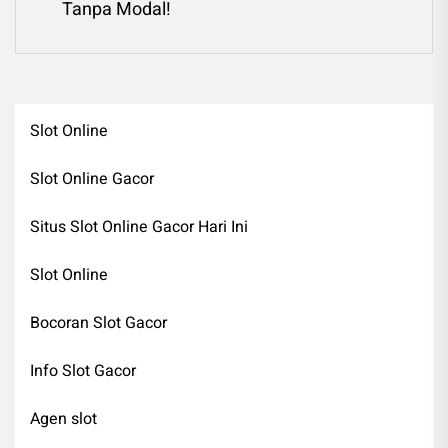
Tanpa Modal!
Slot Online
Slot Online Gacor
Situs Slot Online Gacor Hari Ini
Slot Online
Bocoran Slot Gacor
Info Slot Gacor
Agen slot