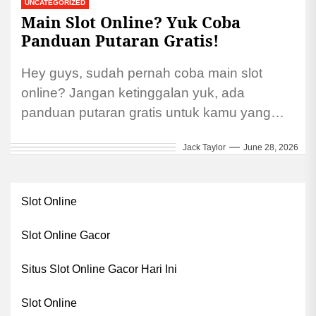
UNCATEGORIZED
Main Slot Online? Yuk Coba
Panduan Putaran Gratis!
Hey guys, sudah pernah coba main slot
online? Jangan ketinggalan yuk, ada
panduan putaran gratis untuk kamu yang
ingin mencoba peruntungan. Yuk gabung
Jack Taylor
June 28, 2026
sekarang! #slotonline #p
Slot Online
Slot Online Gacor
Situs Slot Online Gacor Hari Ini
Slot Online