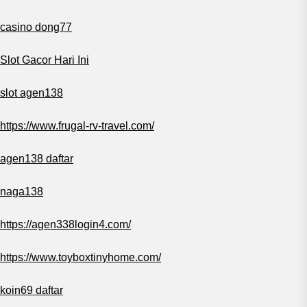
casino dong77
Slot Gacor Hari Ini
slot agen138
https://www.frugal-rv-travel.com/
agen138 daftar
naga138
https://agen338login4.com/
https://www.toyboxtinyhome.com/
koin69 daftar