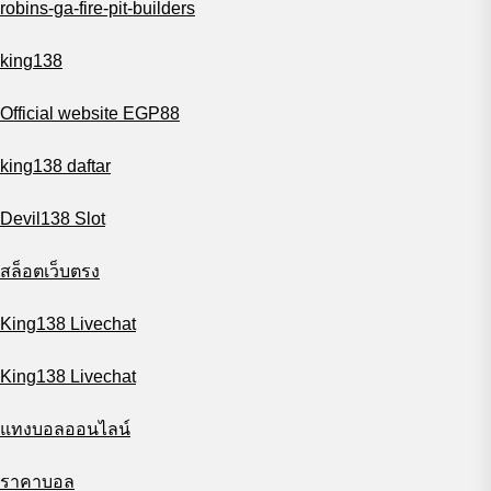
robins-ga-fire-pit-builders
king138
Official website EGP88
king138 daftar
Devil138 Slot
สล็อตเว็บตรง
King138 Livechat
King138 Livechat
แทงบอลออนไลน์
ราคาบอล