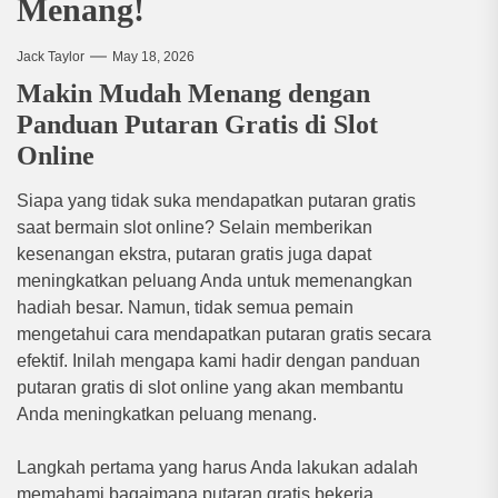
Menang!
Jack Taylor
May 18, 2026
Makin Mudah Menang dengan
Panduan Putaran Gratis di Slot
Online
Siapa yang tidak suka mendapatkan putaran gratis
saat bermain slot online? Selain memberikan
kesenangan ekstra, putaran gratis juga dapat
meningkatkan peluang Anda untuk memenangkan
hadiah besar. Namun, tidak semua pemain
mengetahui cara mendapatkan putaran gratis secara
efektif. Inilah mengapa kami hadir dengan panduan
putaran gratis di slot online yang akan membantu
Anda meningkatkan peluang menang.
Langkah pertama yang harus Anda lakukan adalah
memahami bagaimana putaran gratis bekerja.