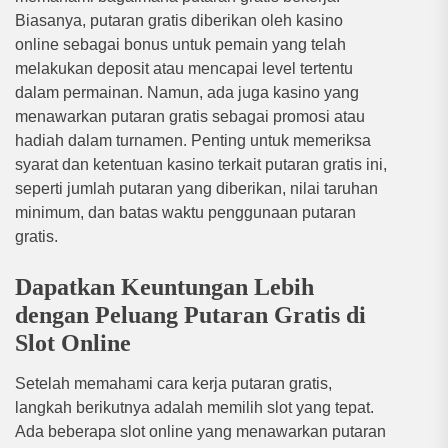
Biasanya, putaran gratis diberikan oleh kasino
online sebagai bonus untuk pemain yang telah
melakukan deposit atau mencapai level tertentu
dalam permainan. Namun, ada juga kasino yang
menawarkan putaran gratis sebagai promosi atau
hadiah dalam turnamen. Penting untuk memeriksa
syarat dan ketentuan kasino terkait putaran gratis ini,
seperti jumlah putaran yang diberikan, nilai taruhan
minimum, dan batas waktu penggunaan putaran
gratis.
Dapatkan Keuntungan Lebih
dengan Peluang Putaran Gratis di
Slot Online
Setelah memahami cara kerja putaran gratis,
langkah berikutnya adalah memilih slot yang tepat.
Ada beberapa slot online yang menawarkan putaran