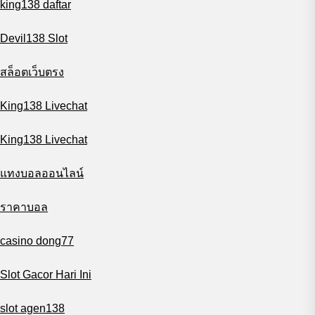
king138 daftar
Devil138 Slot
สล็อตเว็บตรง
King138 Livechat
King138 Livechat
แทงบอลออนไลน์
ราคาบอล
casino dong77
Slot Gacor Hari Ini
slot agen138