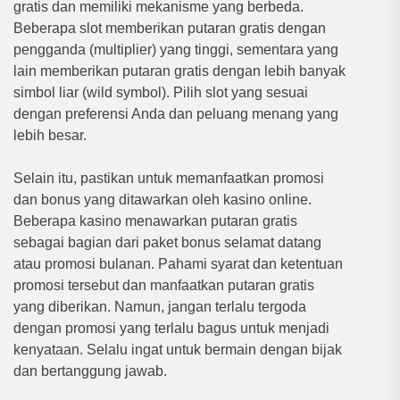
gratis dan memiliki mekanisme yang berbeda.
Beberapa slot memberikan putaran gratis dengan
pengganda (multiplier) yang tinggi, sementara yang
lain memberikan putaran gratis dengan lebih banyak
simbol liar (wild symbol). Pilih slot yang sesuai
dengan preferensi Anda dan peluang menang yang
lebih besar.
Selain itu, pastikan untuk memanfaatkan promosi
dan bonus yang ditawarkan oleh kasino online.
Beberapa kasino menawarkan putaran gratis
sebagai bagian dari paket bonus selamat datang
atau promosi bulanan. Pahami syarat dan ketentuan
promosi tersebut dan manfaatkan putaran gratis
yang diberikan. Namun, jangan terlalu tergoda
dengan promosi yang terlalu bagus untuk menjadi
kenyataan. Selalu ingat untuk bermain dengan bijak
dan bertanggung jawab.