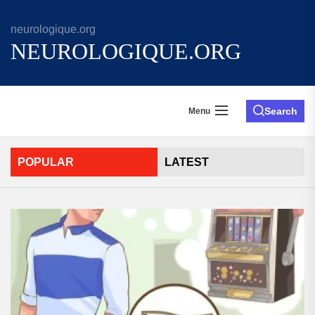
Skip
to
neurologique.org
the
NEUROLOGIQUE.ORG
content
Search
Menu
POPULAR
LATEST