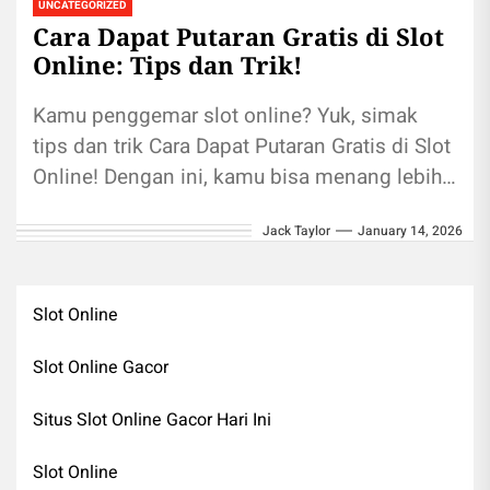
UNCATEGORIZED
Cara Dapat Putaran Gratis di Slot
Online: Tips dan Trik!
Kamu penggemar slot online? Yuk, simak
tips dan trik Cara Dapat Putaran Gratis di Slot
Online! Dengan ini, kamu bisa menang lebih
sering dan lebih banyak! #slotonline
Jack Taylor
January 14, 2026
#putarangr
Slot Online
Slot Online Gacor
Situs Slot Online Gacor Hari Ini
Slot Online