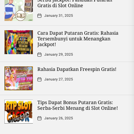
Gratis di Slot Online
January 31, 2025
Cara Dapat Putaran Gratis: Rahasia
Tersembunyi untuk Menangkan
Jackpot!
January 29, 2025
Rahasia Dapatkan Freespin Gratis!
January 27, 2025
Tips Dapat Bonus Putaran Gratis:
Serba-Serbi Menang di Slot Online!
January 26, 2025