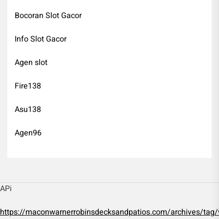
Bocoran Slot Gacor
Info Slot Gacor
Agen slot
Fire138
Asu138
Agen96
APi
https://maconwarnerrobinsdecksandpatios.com/archives/tag/