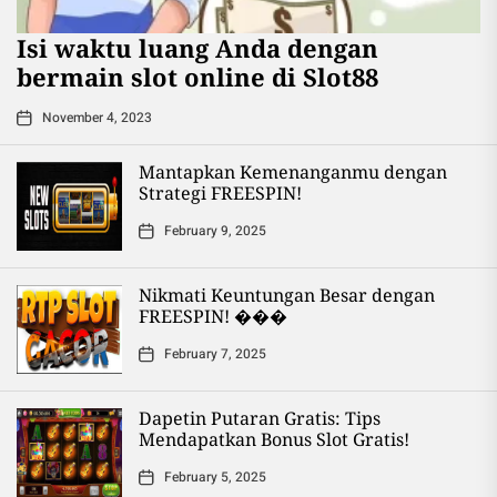
Isi waktu luang Anda dengan
bermain slot online di Slot88
November 4, 2023
Mantapkan Kemenanganmu dengan
Strategi FREESPIN!
February 9, 2025
Nikmati Keuntungan Besar dengan
FREESPIN! ���
February 7, 2025
Dapetin Putaran Gratis: Tips
Mendapatkan Bonus Slot Gratis!
February 5, 2025