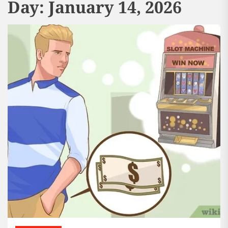
Day:
January 14, 2026