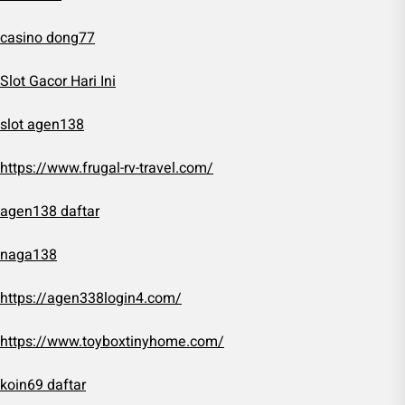
casino dong77
Slot Gacor Hari Ini
slot agen138
https://www.frugal-rv-travel.com/
agen138 daftar
naga138
https://agen338login4.com/
https://www.toyboxtinyhome.com/
koin69 daftar