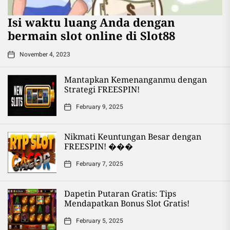
Isi waktu luang Anda dengan
bermain slot online di Slot88
November 4, 2023
Mantapkan Kemenanganmu dengan
Strategi FREESPIN!
February 9, 2025
Nikmati Keuntungan Besar dengan
FREESPIN! ���
February 7, 2025
Dapetin Putaran Gratis: Tips
Mendapatkan Bonus Slot Gratis!
February 5, 2025