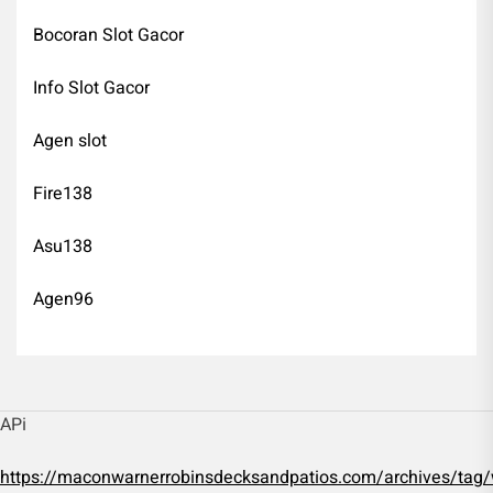
Bocoran Slot Gacor
Info Slot Gacor
Agen slot
Fire138
Asu138
Agen96
APi
https://maconwarnerrobinsdecksandpatios.com/archives/tag/