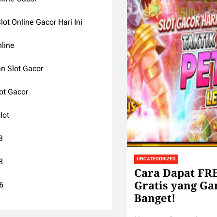
lot Online Gacor Hari Ini
nline
n Slot Gacor
lot Gacor
lot
8
UNCATEGORIZED
8
Cara Dapat FR
Gratis yang G
6
Banget!