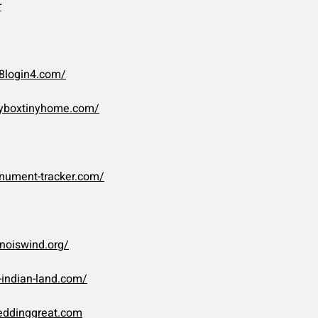
r
38login4.com/
oyboxtinyhome.com/
nument-tracker.com/
inoiswind.org/
indian-land.com/
eddinggreat.com