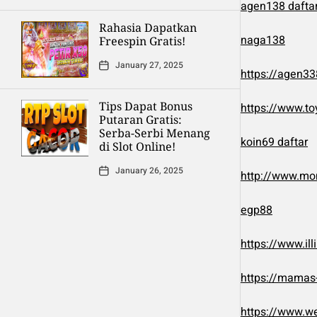
agen138 dafta
Rahasia Dapatkan
naga138
Freespin Gratis!
January 27, 2025
https://agen3
Tips Dapat Bonus
https://www.t
Putaran Gratis:
Serba-Serbi Menang
koin69 daftar
di Slot Online!
January 26, 2025
http://www.mo
egp88
https://www.ill
https://mamas-
https://www.w