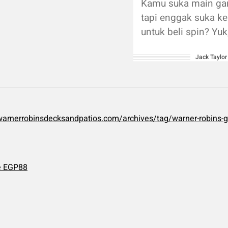
Kamu suka main ga
tapi enggak suka ke
untuk beli spin? Yuk
artikel tentang cara
Jack Taylor
FREE SPIN gratis d
mudah!
arnerrobinsdecksandpatios.com/archives/tag/warner-robins-ga-
te EGP88