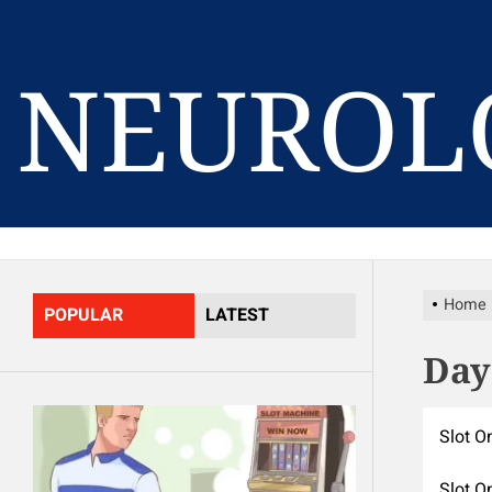
Skip
to
the
NEUROL
content
Home
POPULAR
LATEST
Day
Slot O
Slot O