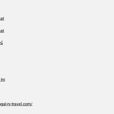
hat
hat
น์
Ini
gal-rv-travel.com/