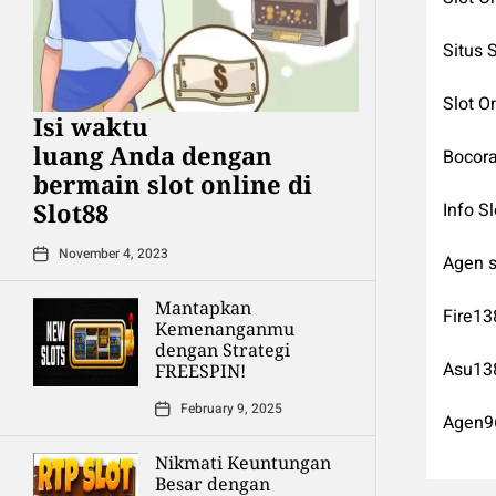
Situs S
Slot O
Isi waktu
luang Anda dengan
Bocora
bermain slot online di
Slot88
Info S
November 4, 2023
Agen s
Mantapkan
Fire13
Kemenanganmu
dengan Strategi
Asu13
FREESPIN!
February 9, 2025
Agen9
Nikmati Keuntungan
Besar dengan