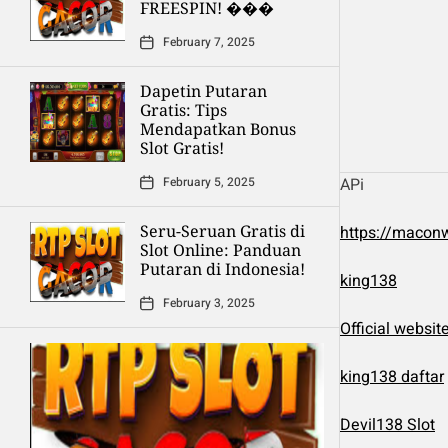
FREESPIN! ���
February 7, 2025
Dapetin Putaran
Gratis: Tips
Mendapatkan Bonus
Slot Gratis!
February 5, 2025
APi
Seru-Seruan Gratis di
https://maconw
Slot Online: Panduan
Putaran di Indonesia!
king138
February 3, 2025
Official websi
king138 daftar
Devil138 Slot