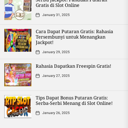
Gratis di Slot Online
January 31, 2025
Cara Dapat Putaran Gratis: Rahasia
Tersembunyi untuk Menangkan
Jackpot!
January 29, 2025
Rahasia Dapatkan Freespin Gratis!
January 27, 2025
Tips Dapat Bonus Putaran Gratis:
Serba-Serbi Menang di Slot Online!
January 26, 2025