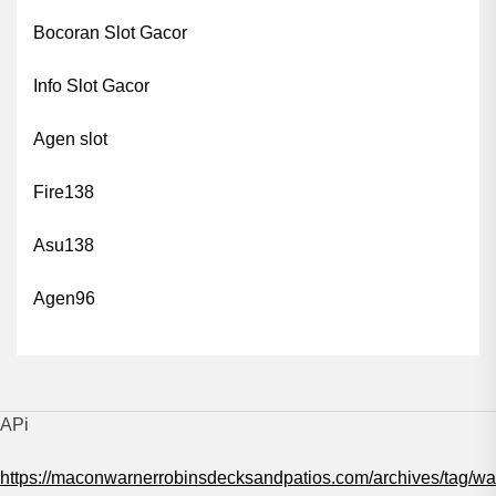
Bocoran Slot Gacor
Info Slot Gacor
Agen slot
Fire138
Asu138
Agen96
APi
https://maconwarnerrobinsdecksandpatios.com/archives/tag/wa