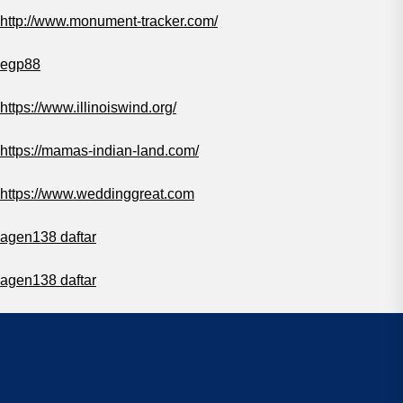
http://www.monument-tracker.com/
egp88
https://www.illinoiswind.org/
https://mamas-indian-land.com/
https://www.weddinggreat.com
agen138 daftar
agen138 daftar