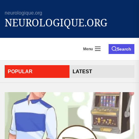
Skip
to
neurologique.org
the
NEUROLOGIQUE.ORG
content
Search
Menu
POPULAR
LATEST