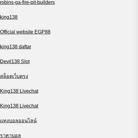
robins-ga-fire-pit-builders
king138
Official website EGP88
king138 daftar
Devil138 Slot
สล็อตเว็บตรง
King138 Livechat
King138 Livechat
แทงบอลออนไลน์
ราคาบอล