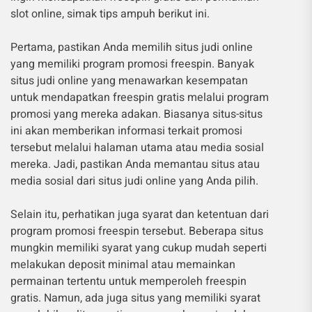
slot online, simak tips ampuh berikut ini.
Pertama, pastikan Anda memilih situs judi online
yang memiliki program promosi freespin. Banyak
situs judi online yang menawarkan kesempatan
untuk mendapatkan freespin gratis melalui program
promosi yang mereka adakan. Biasanya situs-situs
ini akan memberikan informasi terkait promosi
tersebut melalui halaman utama atau media sosial
mereka. Jadi, pastikan Anda memantau situs atau
media sosial dari situs judi online yang Anda pilih.
Selain itu, perhatikan juga syarat dan ketentuan dari
program promosi freespin tersebut. Beberapa situs
mungkin memiliki syarat yang cukup mudah seperti
melakukan deposit minimal atau memainkan
permainan tertentu untuk memperoleh freespin
gratis. Namun, ada juga situs yang memiliki syarat