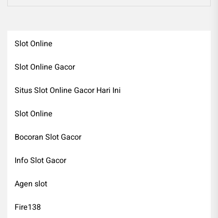
Slot Online
Slot Online Gacor
Situs Slot Online Gacor Hari Ini
Slot Online
Bocoran Slot Gacor
Info Slot Gacor
Agen slot
Fire138