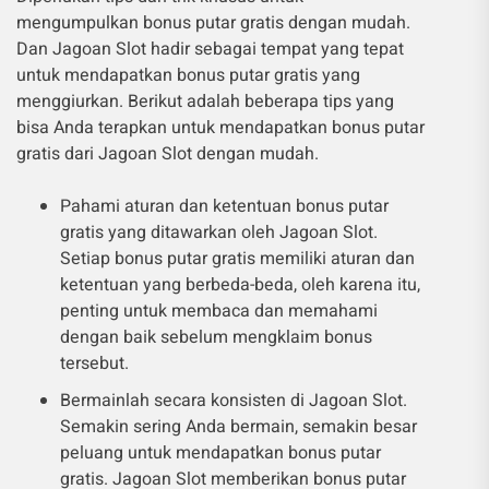
mengumpulkan bonus putar gratis dengan mudah.
Dan Jagoan Slot hadir sebagai tempat yang tepat
untuk mendapatkan bonus putar gratis yang
menggiurkan. Berikut adalah beberapa tips yang
bisa Anda terapkan untuk mendapatkan bonus putar
gratis dari Jagoan Slot dengan mudah.
Pahami aturan dan ketentuan bonus putar
gratis yang ditawarkan oleh Jagoan Slot.
Setiap bonus putar gratis memiliki aturan dan
ketentuan yang berbeda-beda, oleh karena itu,
penting untuk membaca dan memahami
dengan baik sebelum mengklaim bonus
tersebut.
Bermainlah secara konsisten di Jagoan Slot.
Semakin sering Anda bermain, semakin besar
peluang untuk mendapatkan bonus putar
gratis. Jagoan Slot memberikan bonus putar