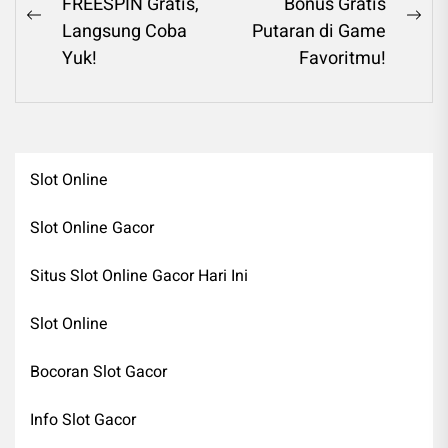
FREESPIN Gratis,
Bonus Gratis
navigation
Previous
Ne
Langsung Coba
Putaran di Game
post:
pos
Yuk!
Favoritmu!
Slot Online
Slot Online Gacor
Situs Slot Online Gacor Hari Ini
Slot Online
Bocoran Slot Gacor
Info Slot Gacor