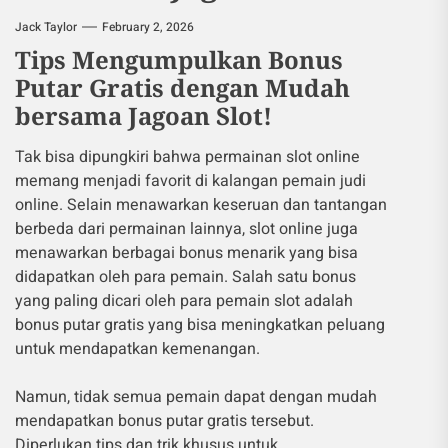
Jack Taylor
February 2, 2026
Tips Mengumpulkan Bonus
Putar Gratis dengan Mudah
bersama Jagoan Slot!
Tak bisa dipungkiri bahwa permainan slot online
memang menjadi favorit di kalangan pemain judi
online. Selain menawarkan keseruan dan tantangan
berbeda dari permainan lainnya, slot online juga
menawarkan berbagai bonus menarik yang bisa
didapatkan oleh para pemain. Salah satu bonus
yang paling dicari oleh para pemain slot adalah
bonus putar gratis yang bisa meningkatkan peluang
untuk mendapatkan kemenangan.
Namun, tidak semua pemain dapat dengan mudah
mendapatkan bonus putar gratis tersebut.
Diperlukan tips dan trik khusus untuk