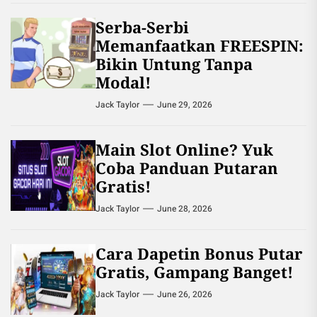
Serba-Serbi
Memanfaatkan FREESPIN:
Bikin Untung Tanpa
Modal!
Jack Taylor
June 29, 2026
Main Slot Online? Yuk
Coba Panduan Putaran
Gratis!
Jack Taylor
June 28, 2026
Cara Dapetin Bonus Putar
Gratis, Gampang Banget!
Jack Taylor
June 26, 2026