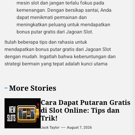
mesin slot dan jangan terlalu fokus pada
kemenangan. Dengan bersikap santai, Anda
dapat menikmati permainan dan
meningkatkan peluang untuk mendapatkan
bonus putar gratis dari Jagoan Slot.
Itulah beberapa tips dan rahasia untuk
mendapatkan bonus putar gratis dari Jagoan Slot
dengan mudah. Ingatlah bahwa keberuntungan dan
strategi bermain yang tepat adalah kunci utama
More Stories
Cara Dapat Putaran Gratis
di Slot Online: Tips dan
Trik!
Jack Taylor
August 7, 2026