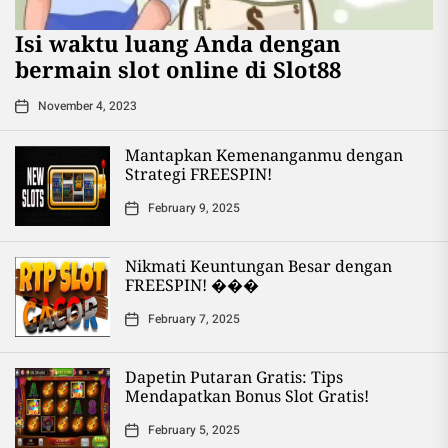
Isi waktu luang Anda dengan
bermain slot online di Slot88
November 4, 2023
Mantapkan Kemenanganmu dengan
Strategi FREESPIN!
February 9, 2025
Nikmati Keuntungan Besar dengan
FREESPIN! ���
February 7, 2025
Dapetin Putaran Gratis: Tips
Mendapatkan Bonus Slot Gratis!
February 5, 2025