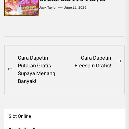
Jack Taylor
June 22, 2026
Post
Cara Dapetin
Cara Dapetin
Ne
Putaran Gratis
Freespin Gratis!
navigation
Previous
pos
Supaya Menang
post:
Banyak!
Slot Online