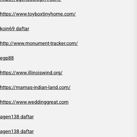
https://www.toyboxtinyhome.com/
koin69 daftar
http://www.monument-tracker.com/
egp88
https://www.illinoiswind.org/
https://mamas-indian-land.com/
https://www.weddinggreat.com
agen138 daftar
agen138 daftar