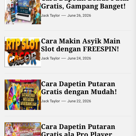
Gratis, Gampang Banget!
Jack Taylor
June 26, 2026
Cara Makin Asyik Main
Slot dengan FREESPIN!
Jack Taylor
June 24, 2026
Cara Dapetin Putaran
Gratis dengan Mudah!
Jack Taylor
June 22, 2026
Cara Dapetin Putaran
Gratis ala Pro Player