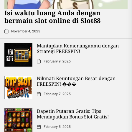
Isi waktu luang Anda dengan
bermain slot online di Slot88
November 4, 2023
Mantapkan Kemenanganmu dengan
Strategi FREESPIN!
February 9, 2025
Nikmati Keuntungan Besar dengan
FREESPIN! ���
February 7, 2025
Dapetin Putaran Gratis: Tips
Mendapatkan Bonus Slot Gratis!
February 5, 2025