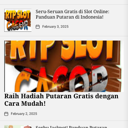
Seru-Seruan Gratis di Slot Online:
Panduan Putaran di Indonesia!
February 3, 2025
Raih Hadiah Putaran Gratis dengan
Cara Mudah!
February 2, 2025
Serbu Jackpot! Panduan Putaran