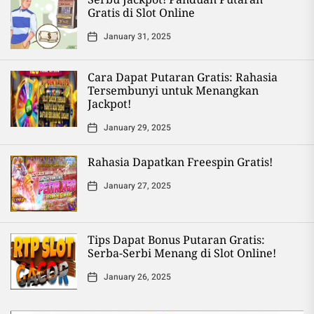
Gratis di Slot Online
January 31, 2025
Cara Dapat Putaran Gratis: Rahasia
Tersembunyi untuk Menangkan
Jackpot!
January 29, 2025
Rahasia Dapatkan Freespin Gratis!
January 27, 2025
Tips Dapat Bonus Putaran Gratis:
Serba-Serbi Menang di Slot Online!
January 26, 2025