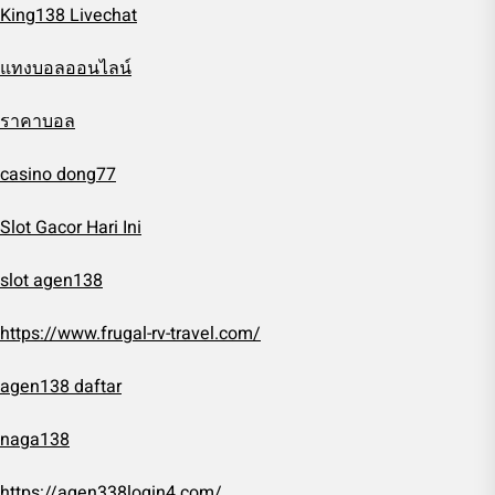
King138 Livechat
แทงบอลออนไลน์
ราคาบอล
casino dong77
Slot Gacor Hari Ini
slot agen138
https://www.frugal-rv-travel.com/
agen138 daftar
naga138
https://agen338login4.com/