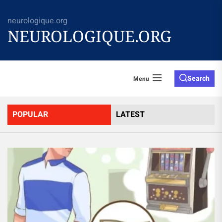
Skip
to
neurologique.org
the
NEUROLOGIQUE.ORG
content
Search
Menu
POPULAR
LATEST