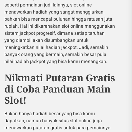
seperti permainan judi lainnya, slot online
menawarkan hadiah yang sangat menggiurkan,
bahkan bisa mencapai puluhan hingga ratusan juta
rupiah. Hal ini dikarenakan slot online menggunakan
sistem jackpot progresif, dimana setiap taruhan
yang diambil akan disumbangkan untuk
meningkatkan nilai hadiah jackpot. Jadi, semakin
banyak orang yang bermain, semakin besar pula
nilai hadiah jackpot yang bisa kamu menangkan.
Nikmati Putaran Gratis
di Coba Panduan Main
Slot!
Bukan hanya hadiah besar yang bisa kamu
dapatkan, namun banyak situs slot online juga
menawarkan putaran gratis untuk para pemainnya.