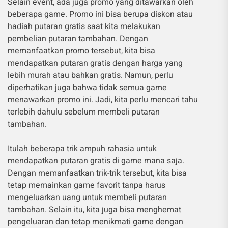
Selain event, ada juga promo yang ditawarkan oleh
beberapa game. Promo ini bisa berupa diskon atau
hadiah putaran gratis saat kita melakukan
pembelian putaran tambahan. Dengan
memanfaatkan promo tersebut, kita bisa
mendapatkan putaran gratis dengan harga yang
lebih murah atau bahkan gratis. Namun, perlu
diperhatikan juga bahwa tidak semua game
menawarkan promo ini. Jadi, kita perlu mencari tahu
terlebih dahulu sebelum membeli putaran
tambahan.
Itulah beberapa trik ampuh rahasia untuk
mendapatkan putaran gratis di game mana saja.
Dengan memanfaatkan trik-trik tersebut, kita bisa
tetap memainkan game favorit tanpa harus
mengeluarkan uang untuk membeli putaran
tambahan. Selain itu, kita juga bisa menghemat
pengeluaran dan tetap menikmati game dengan