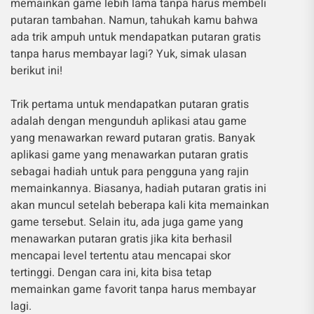
memainkan game lebih lama tanpa harus membeli
putaran tambahan. Namun, tahukah kamu bahwa
ada trik ampuh untuk mendapatkan putaran gratis
tanpa harus membayar lagi? Yuk, simak ulasan
berikut ini!
Trik pertama untuk mendapatkan putaran gratis
adalah dengan mengunduh aplikasi atau game
yang menawarkan reward putaran gratis. Banyak
aplikasi game yang menawarkan putaran gratis
sebagai hadiah untuk para pengguna yang rajin
memainkannya. Biasanya, hadiah putaran gratis ini
akan muncul setelah beberapa kali kita memainkan
game tersebut. Selain itu, ada juga game yang
menawarkan putaran gratis jika kita berhasil
mencapai level tertentu atau mencapai skor
tertinggi. Dengan cara ini, kita bisa tetap
memainkan game favorit tanpa harus membayar
lagi.