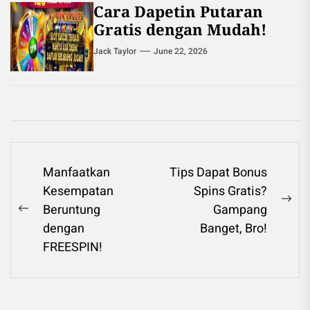
Cara Dapetin Putaran
Gratis dengan Mudah!
Jack Taylor
June 22, 2026
Post
Manfaatkan
Tips Dapat Bonus
Kesempatan
Spins Gratis?
navigation
Ne
Beruntung
Gampang
Previous
pos
dengan
Banget, Bro!
post:
FREESPIN!