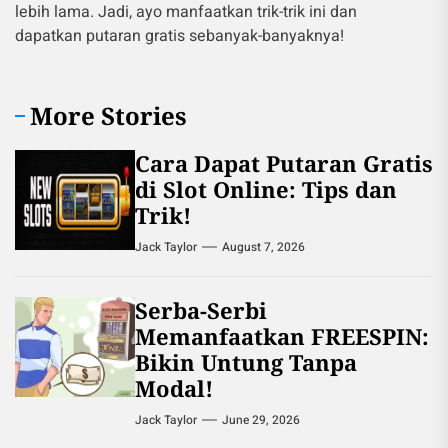
lebih lama. Jadi, ayo manfaatkan trik-trik ini dan
dapatkan putaran gratis sebanyak-banyaknya!
More Stories
Cara Dapat Putaran Gratis
di Slot Online: Tips dan
Trik!
Jack Taylor
August 7, 2026
Serba-Serbi
Memanfaatkan FREESPIN:
Bikin Untung Tanpa
Modal!
Jack Taylor
June 29, 2026