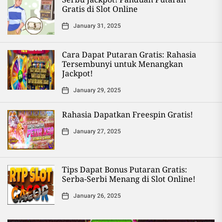
Gratis di Slot Online
January 31, 2025
Cara Dapat Putaran Gratis: Rahasia
Tersembunyi untuk Menangkan
Jackpot!
January 29, 2025
Rahasia Dapatkan Freespin Gratis!
January 27, 2025
Tips Dapat Bonus Putaran Gratis:
Serba-Serbi Menang di Slot Online!
January 26, 2025