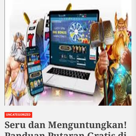
UNCATEGORIZED
Seru dan Menguntungkan!
Panduan Putaran Gratis di