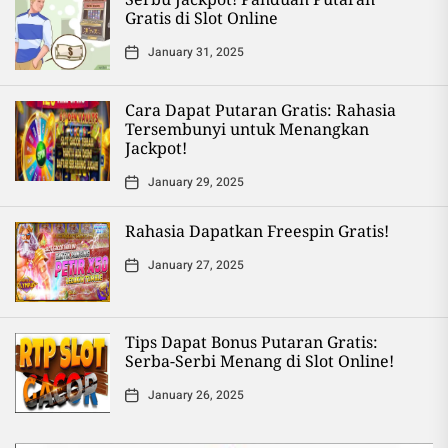
Gratis di Slot Online
January 31, 2025
Cara Dapat Putaran Gratis: Rahasia
Tersembunyi untuk Menangkan
Jackpot!
January 29, 2025
Rahasia Dapatkan Freespin Gratis!
January 27, 2025
Tips Dapat Bonus Putaran Gratis:
Serba-Serbi Menang di Slot Online!
January 26, 2025