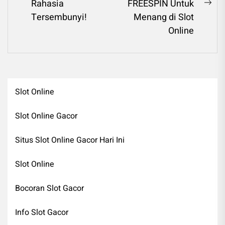
Previous
Rahasia
FREESPIN Untuk
Ne
post:
Tersembunyi!
Menang di Slot
pos
Online
Slot Online
Slot Online Gacor
Situs Slot Online Gacor Hari Ini
Slot Online
Bocoran Slot Gacor
Info Slot Gacor