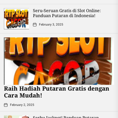
Seru-Seruan Gratis di Slot Online:
Panduan Putaran di Indonesia!
February 3, 2025
Raih Hadiah Putaran Gratis dengan
Cara Mudah!
February 2, 2025
Serbu Jackpot! Panduan Putaran