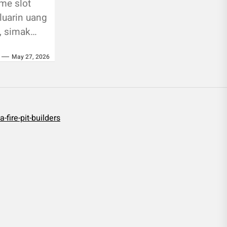
me slot
luarin uang
, simak
 dapetin
May 27, 2026
engan
fire-pit-builders