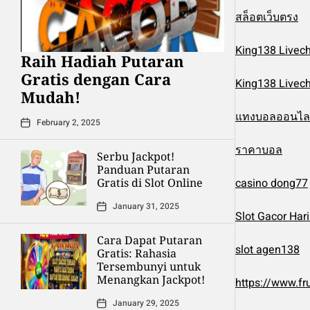
สล็อตเว็บตรง
King138 Livec
Raih Hadiah Putaran
Gratis dengan Cara
King138 Livec
Mudah!
แทงบอลออนไล
February 2, 2025
ราคาบอล
Serbu Jackpot!
Panduan Putaran
Gratis di Slot Online
casino dong77
January 31, 2025
Slot Gacor Hari 
Cara Dapat Putaran
slot agen138
Gratis: Rahasia
Tersembunyi untuk
Menangkan Jackpot!
https://www.fru
January 29, 2025