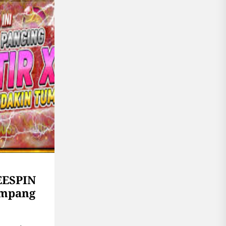
EESPIN
ampang