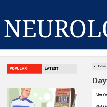
Skip
to
the
NEUROL
content
Home
POPULAR
LATEST
Day
Slot O
Slot O