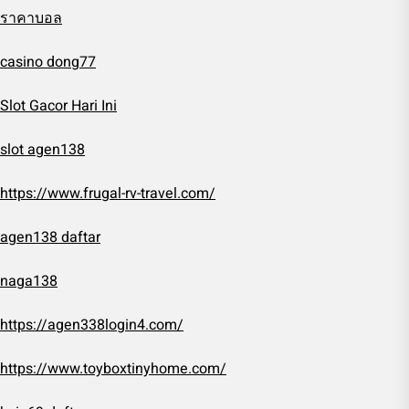
ราคาบอล
casino dong77
Slot Gacor Hari Ini
slot agen138
https://www.frugal-rv-travel.com/
agen138 daftar
naga138
https://agen338login4.com/
https://www.toyboxtinyhome.com/