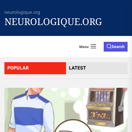
Skip
to
neurologique.org
the
NEUROLOGIQUE.ORG
content
Search
Menu
POPULAR
LATEST