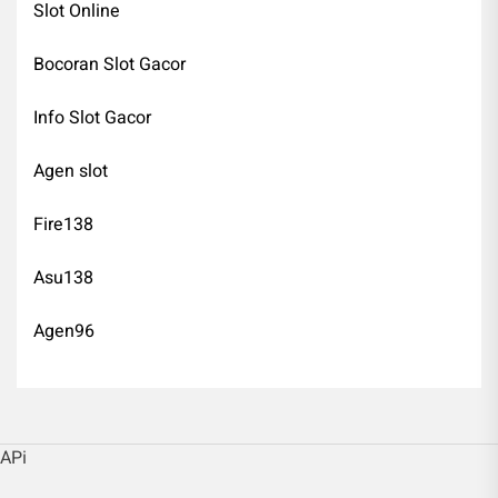
Slot Online
Bocoran Slot Gacor
Info Slot Gacor
Agen slot
Fire138
Asu138
Agen96
APi