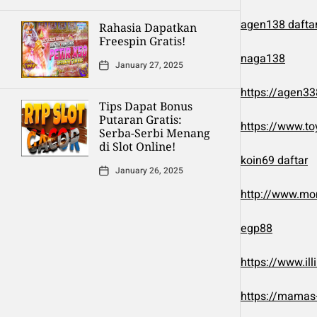
agen138 dafta
Rahasia Dapatkan
Freespin Gratis!
naga138
January 27, 2025
https://agen3
Tips Dapat Bonus
Putaran Gratis:
https://www.t
Serba-Serbi Menang
di Slot Online!
koin69 daftar
January 26, 2025
http://www.mo
egp88
https://www.ill
https://mamas-