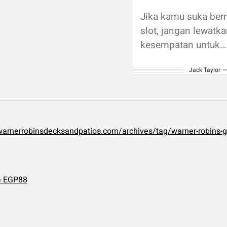
Jika kamu suka be
slot, jangan lewatk
kesempatan untuk
memaksimalkan FR
Jack Taylor
yang ada! Cara asyi
mudahnya bisa kam
sekarang juga! 😎
arnerrobinsdecksandpatios.com/archives/tag/warner-robins-ga-
te EGP88