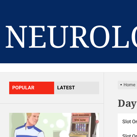
Skip
to
the
NEUROL
content
Home
POPULAR
LATEST
Day
Slot O
Slot O