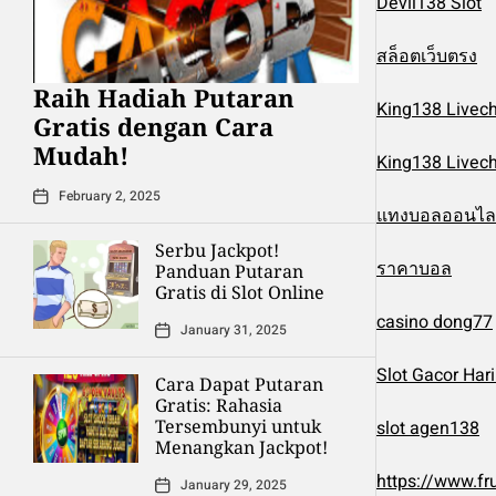
Devil138 Slot
สล็อตเว็บตรง
Raih Hadiah Putaran
King138 Livec
Gratis dengan Cara
Mudah!
King138 Livec
February 2, 2025
แทงบอลออนไล
Serbu Jackpot!
ราคาบอล
Panduan Putaran
Gratis di Slot Online
casino dong77
January 31, 2025
Slot Gacor Hari 
Cara Dapat Putaran
Gratis: Rahasia
Tersembunyi untuk
slot agen138
Menangkan Jackpot!
https://www.fru
January 29, 2025