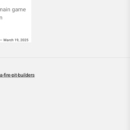
rmain game
an
EESPIN
March 19, 2025
k dan
u coba
fire-pit-builders