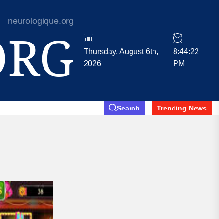
neurologique.org
ORG
Thursday, August 6th,
8:44:22
2026
PM
Search
Trending News