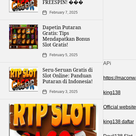
FREESPIN! ���
February 7, 2025
Dapetin Putaran
Gratis: Tips
Mendapatkan Bonus
Slot Gratis!
February 5, 2025
APi
Seru-Seruan Gratis di
Slot Online: Panduan
https://maconw
Putaran di Indonesia!
February 3, 2025
king138
Official websi
king138 daftar