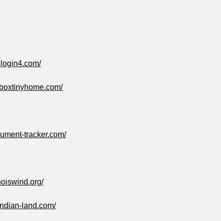
8login4.com/
yboxtinyhome.com/
ument-tracker.com/
inoiswind.org/
indian-land.com/