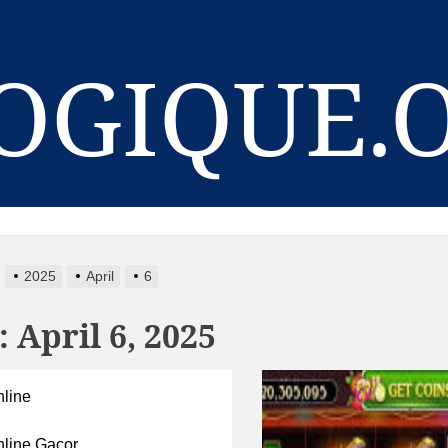
OGIQUE.
2025
April
6
:
April 6, 2025
nline
nline Gacor