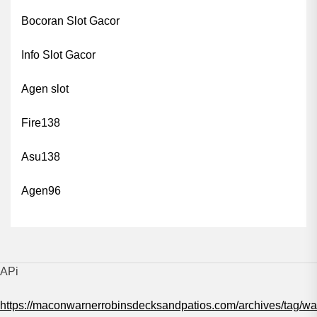
Bocoran Slot Gacor
Info Slot Gacor
Agen slot
Fire138
Asu138
Agen96
APi
https://maconwarnerrobinsdecksandpatios.com/archives/tag/wa