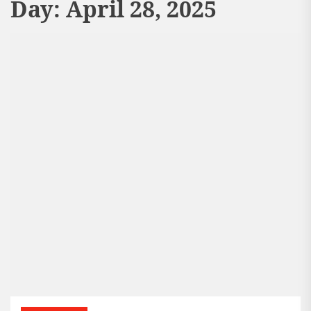
Day:
April 28, 2025