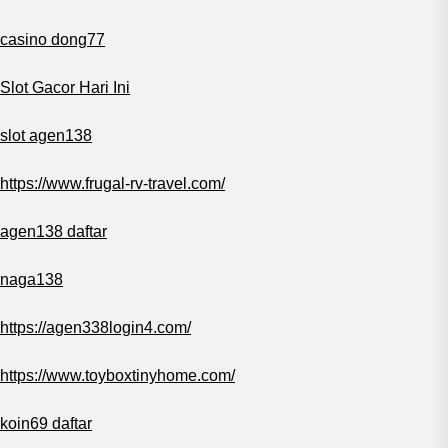
casino dong77
Slot Gacor Hari Ini
slot agen138
https://www.frugal-rv-travel.com/
agen138 daftar
naga138
https://agen338login4.com/
https://www.toyboxtinyhome.com/
koin69 daftar