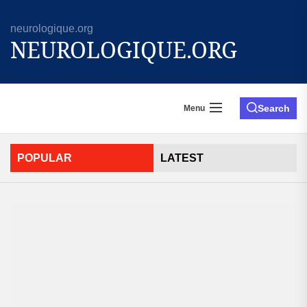
Skip
to
neurologique.org
the
NEUROLOGIQUE.ORG
content
Search
Menu
POPULAR
LATEST