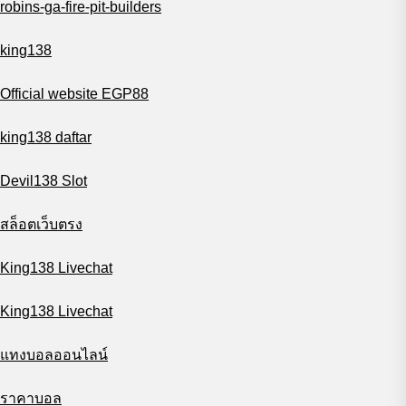
robins-ga-fire-pit-builders
king138
Official website EGP88
king138 daftar
Devil138 Slot
สล็อตเว็บตรง
King138 Livechat
King138 Livechat
แทงบอลออนไลน์
ราคาบอล