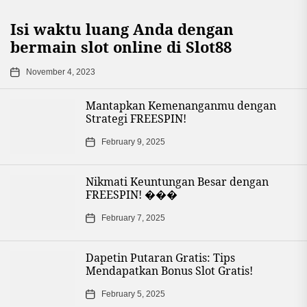
Isi waktu luang Anda dengan
bermain slot online di Slot88
November 4, 2023
Mantapkan Kemenanganmu dengan
Strategi FREESPIN!
February 9, 2025
Nikmati Keuntungan Besar dengan
FREESPIN! ���
February 7, 2025
Dapetin Putaran Gratis: Tips
Mendapatkan Bonus Slot Gratis!
February 5, 2025