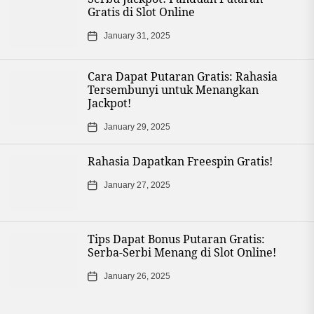
Gratis di Slot Online
January 31, 2025
Cara Dapat Putaran Gratis: Rahasia
Tersembunyi untuk Menangkan
Jackpot!
January 29, 2025
Rahasia Dapatkan Freespin Gratis!
January 27, 2025
Tips Dapat Bonus Putaran Gratis:
Serba-Serbi Menang di Slot Online!
January 26, 2025