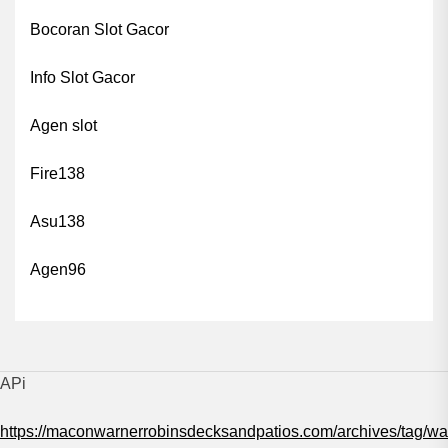
Bocoran Slot Gacor
Info Slot Gacor
Agen slot
Fire138
Asu138
Agen96
APi
https://maconwarnerrobinsdecksandpatios.com/archives/tag/wa