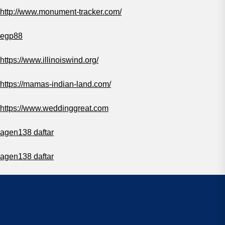
http://www.monument-tracker.com/
egp88
https://www.illinoiswind.org/
https://mamas-indian-land.com/
https://www.weddinggreat.com
agen138 daftar
agen138 daftar