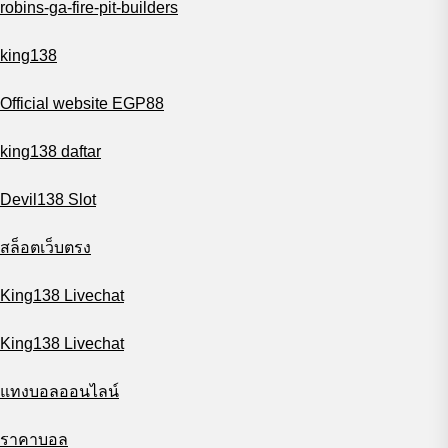
robins-ga-fire-pit-builders
king138
Official website EGP88
king138 daftar
Devil138 Slot
สล็อตเว็บตรง
King138 Livechat
King138 Livechat
แทงบอลออนไลน์
ราคาบอล