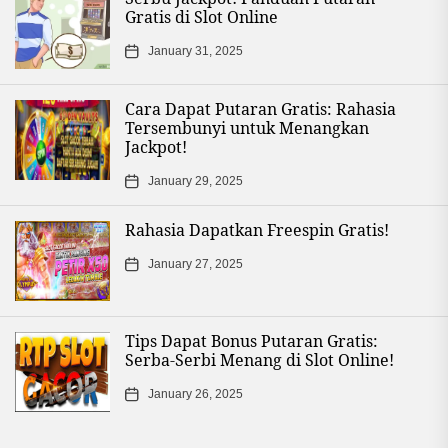
Gratis di Slot Online
January 31, 2025
Cara Dapat Putaran Gratis: Rahasia
Tersembunyi untuk Menangkan
Jackpot!
January 29, 2025
Rahasia Dapatkan Freespin Gratis!
January 27, 2025
Tips Dapat Bonus Putaran Gratis:
Serba-Serbi Menang di Slot Online!
January 26, 2025