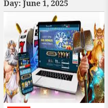
Day:
June 1, 2025