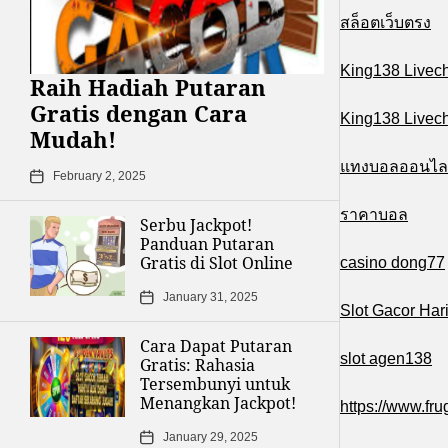
สล็อตเว็บตรง
King138 Livec
Raih Hadiah Putaran
Gratis dengan Cara
King138 Livec
Mudah!
แทงบอลออนไล
February 2, 2025
ราคาบอล
Serbu Jackpot!
Panduan Putaran
Gratis di Slot Online
casino dong77
January 31, 2025
Slot Gacor Hari
Cara Dapat Putaran
slot agen138
Gratis: Rahasia
Tersembunyi untuk
Menangkan Jackpot!
https://www.fru
January 29, 2025