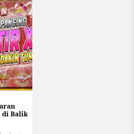
taran
 di Balik