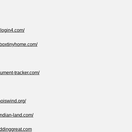
8login4.com/
yboxtinyhome.com/
ument-tracker.com/
inoiswind.org/
indian-land.com/
ddinggreat.com