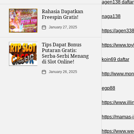
agen138 daftar
Rahasia Dapatkan
Freespin Gratis!
naga138
January 27, 2025
https://agen33
Tips Dapat Bonus
https://www.to
Putaran Gratis:
Serba-Serbi Menang
koin69 daftar
di Slot Online!
January 26, 2025
http://www.mon
egp88
https://www.ill
https://mamas-
https://www.we