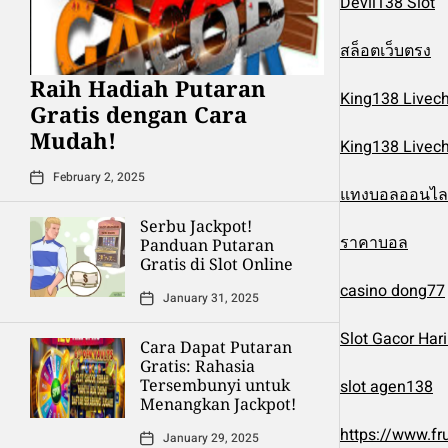
Devil138 Slot
สล็อตเว็บตรง
Raih Hadiah Putaran
King138 Livec
Gratis dengan Cara
Mudah!
King138 Livec
February 2, 2025
แทงบอลออนไล
Serbu Jackpot!
ราคาบอล
Panduan Putaran
Gratis di Slot Online
casino dong77
January 31, 2025
Slot Gacor Hari 
Cara Dapat Putaran
Gratis: Rahasia
Tersembunyi untuk
slot agen138
Menangkan Jackpot!
https://www.fru
January 29, 2025