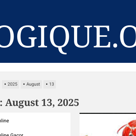
OGIQUE.
2025
August
13
:
August 13, 2025
nline
nline Gacor