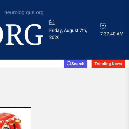
neurologique.org
ORG
Friday, August 7th,
7:37:40 AM
2026
Search
Trending News