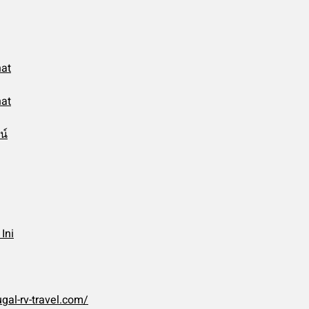
hat
hat
น์
Ini
gal-rv-travel.com/