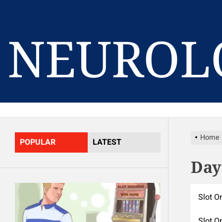
Skip
to
the
NEUROL
content
Home
POPULAR
LATEST
Day
Slot O
Slot O